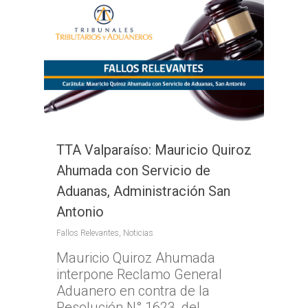
Magallanes y la Antár
Chilena
TTA Valparaíso: Mauricio Quiroz
Ahumada con Servicio de
Aduanas, Administración San
Antonio
Fallos Relevantes
,
Noticias
Mauricio Quiroz Ahumada
interpone Reclamo General
Aduanero en contra de la
Resolución N° 1623, del