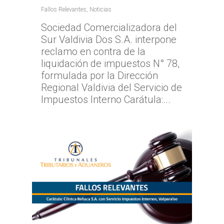
Fallos Relevantes
,
Noticias
Sociedad Comercializadora del
Sur Valdivia Dos S.A. interpone
reclamo en contra de la
liquidación de impuestos N° 78,
formulada por la Dirección
Regional Valdivia del Servicio de
Impuestos Interno Carátula:...
Inicio
TTA
Qué y cómo reclam
Qué es TTA
Estadísticas TTA
Actividad TTA
Qué reclamar
TTA Transparente
Procedimientos y Plazo
Tribunales por Reg
Normativa
Reclamación