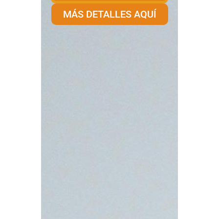
ALLES AQUÍ