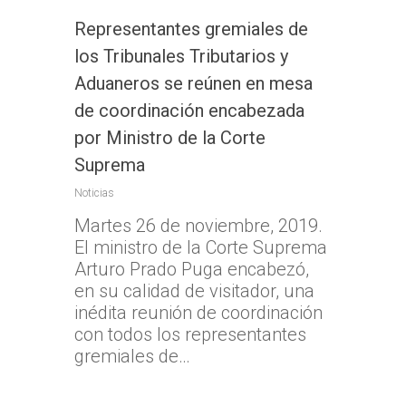
Representantes gremiales de
los Tribunales Tributarios y
Aduaneros se reúnen en mesa
de coordinación encabezada
por Ministro de la Corte
Suprema
Inicio
Noticias
TTA
Martes 26 de noviembre, 2019.
Qué y cómo reclam
Qué es TTA
El ministro de la Corte Suprema
Arturo Prado Puga encabezó,
Estadísticas TTA
Actividad TTA
Qué reclamar
en su calidad de visitador, una
TTA Transparente
Procedimientos y Plazo
Tribunales por Reg
Normativa
inédita reunión de coordinación
Reclamación
con todos los representantes
Solicitud de acceso a la
Jurisprudencia
Noticias
Zona Norte
gremiales de…
información
Cómo presentar un recl
Sentencias Definitivas
TTA de la Región de A
Zona Centro
Fallos Relevantes
Preguntas Frecuentes
Documentación necesar
Parinacota