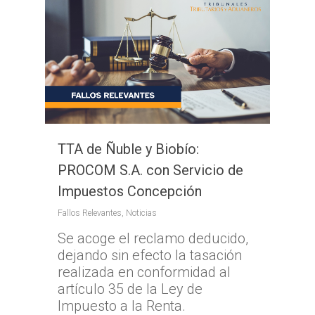
TTA de Ñuble y Biobío:
PROCOM S.A. con Servicio de
Impuestos Concepción
Inicio
Fallos Relevantes
,
Noticias
TTA
Se acoge el reclamo deducido,
dejando sin efecto la tasación
Qué y cómo reclam
Qué es TTA
realizada en conformidad al
Estadísticas TTA
Actividad TTA
Qué reclamar
artículo 35 de la Ley de
Impuesto a la Renta.
TTA Transparente
Procedimientos y Plazo
Tribunales por Reg
Normativa