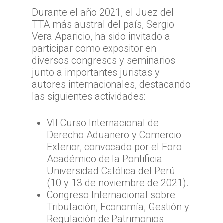
TTA
Durante el año 2021, el Juez del
TTA más austral del país, Sergio
Qué y cómo reclam
Qué es TTA
Vera Aparicio, ha sido invitado a
Estadísticas TTA
participar como expositor en
Actividad TTA
Qué reclamar
diversos congresos y seminarios
TTA Transparente
Procedimientos y Plazo
Tribunales por Reg
Normativa
junto a importantes juristas y
Reclamación
autores internacionales, destacando
Solicitud de acceso a la
Jurisprudencia
Noticias
Zona Norte
las siguientes actividades:
información
Cómo presentar un recl
Sentencias Definitivas
TTA de la Región de A
Zona Centro
Fallos Relevantes
Preguntas Frecuentes
Documentación necesar
Parinacota
VII Curso Internacional de
Validador de Document
TTA de la Región de
Zona Sur
Derecho Aduanero y Comercio
OFICINA JUDICIAL VI
TTA de la Región de 
Valparaíso
Certificados de Indispon
TTA de la Región del
Exterior, convocado por el Foro
TTA
OJVTTA
TTA de la Región de
TTA de la Región
Región del BioBío
Académico de la Pontificia
Atención Soporte OJ
Antofagasta
Metropolitana
Universidad Católica del Perú
TTA de la Región de 
Lunes a Viernes entre 
(10 y 13 de noviembre de 2021).
TTA de la Región de
TTA de la Región del
Araucanía
08:00 a 17:00
Congreso Internacional sobre
Libertador General B
TTA de la Región de
TTA de la Región de 
Tributación, Economía, Gestión y
O`Higgins
Coquimbo
Regulación de Patrimonios
TTA de la Región de 