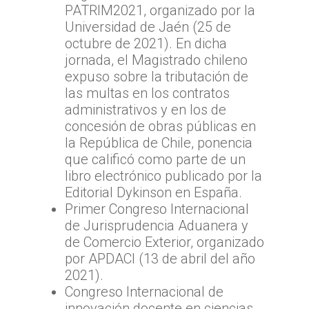
TTA de la Región del
PATRIM2021, organizado por la
Lagos
Universidad de Jaén (25 de
TTA de la Región de
octubre de 2021). En dicha
jornada, el Magistrado chileno
del General Carlos Ib
expuso sobre la tributación de
Campo
las multas en los contratos
TTA de la Región de
administrativos y en los de
Magallanes y la Antár
concesión de obras públicas en
Chilena
la República de Chile, ponencia
que calificó como parte de un
libro electrónico publicado por la
Editorial Dykinson en España.
Primer Congreso Internacional
de Jurisprudencia Aduanera y
de Comercio Exterior, organizado
por APDACI (13 de abril del año
2021).
Congreso Internacional de
innovación docente en ciencias