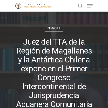
Presione ENTER para buscar o ESC
Noticias
para cerrar
Juez del TTA de la
Región de Magallanes
y la Antártica Chilena
expone en el Primer
Congreso
Intercontinental de
Jurisprudencia
Aduanera Comunitaria