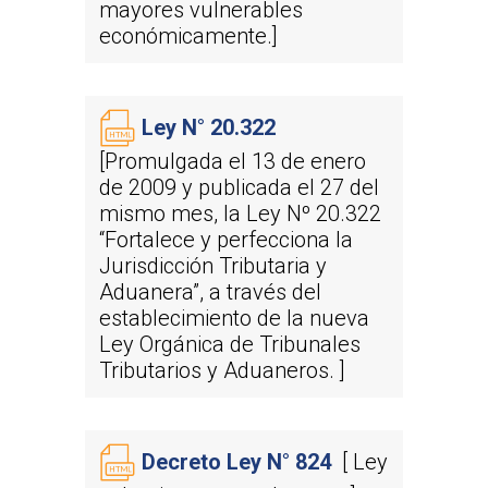
mayores vulnerables
económicamente.]
Ley N° 20.322
[Promulgada el 13 de enero
de 2009 y publicada el 27 del
mismo mes, la Ley Nº 20.322
“Fortalece y perfecciona la
Jurisdicción Tributaria y
Inicio
Aduanera”, a través del
establecimiento de la nueva
TTA
Ley Orgánica de Tribunales
Tributarios y Aduaneros. ]
Qué y cómo reclam
Qué es TTA
Estadísticas TTA
Actividad TTA
Qué reclamar
TTA Transparente
Procedimientos y Plazo
Tribunales por Reg
Decreto Ley N° 824
[ Ley
Normativa
Reclamación