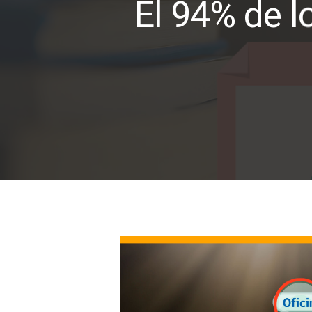
El 94% de l
Presione ENTER para buscar o ESC p