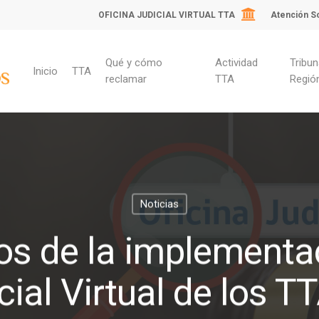
OFICINA JUDICIAL VIRTUAL TTA
Atención So
Qué y cómo
Actividad
Tribun
Inicio
TTA
reclamar
TTA
Regió
Noticias
os de la implementac
cial Virtual de los 