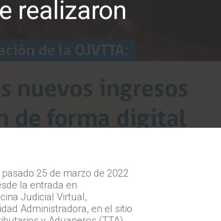
e realizaron
El pasado 25 de marzo de 2022
sde la entrada en
ina Judicial Virtual,
dad Administradora, en el sitio
ributarios y Aduaneros (TTA).