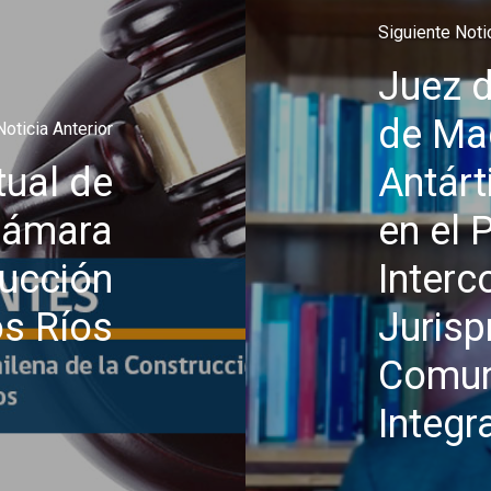
Siguiente Noti
Juez d
de Mag
Noticia Anterior
tual de
Antárt
Cámara
en el 
rucción
Interc
os Ríos
Juris
Comuni
Integr