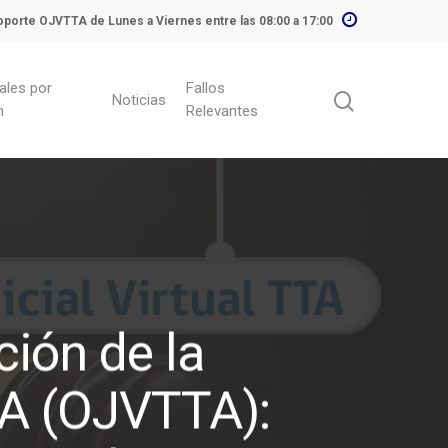
porte OJVTTA de Lunes a Viernes entre las 08:00 a 17:00
ales por
Fallos
Noticias
n
Relevantes
ión de la
TTA (OJVTTA):