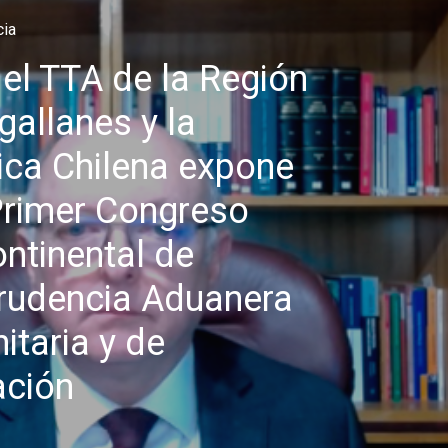
cia
el TTA de la Región
allanes y la
ica Chilena expone
Primer Congreso
ontinental de
prudencia Aduanera
taria y de
ación