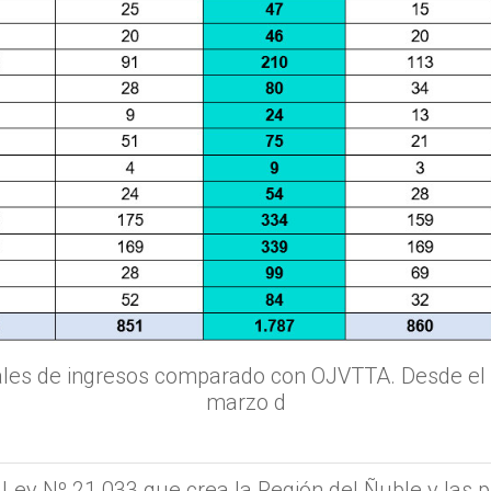
rales de ingresos comparado con OJVTTA. Desde el
marzo d
 Ley Nº 21.033 que crea la Región del Ñuble y las pr