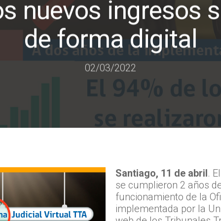
os nuevos ingresos s
de forma digital
02/03/2022
ara cerrar
Santiago, 11 de abril
. 
se cumplieron 2 años de
funcionamiento de la Ofic
implementada por la Uni
web de los Tribunales T