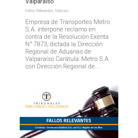
Valparaíso
08:00 a 17:00
Libertador General B
TTA de la Región de
TTA de la Región de 
Fallos Relevantes
,
Noticias
O`Higgins
Coquimbo
Empresa de Transportes Metro
TTA de la Región de 
TTA de la Región del
S.A. interpone reclamo en
Lagos
contra de la Resolución Exenta
TTA de la Región de
N° 7873, dictada la Dirección
del General Carlos Ib
Regional de Aduanas de
Campo
Valparaíso Carátula: Metro S.A.
con Dirección Regional de...
TTA de la Región de
Magallanes y la Antár
Chilena