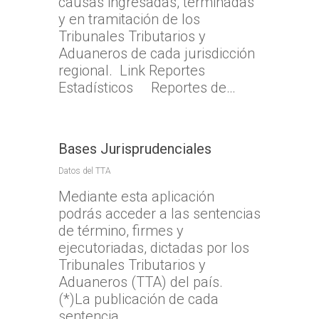
causas ingresadas, terminadas
Atención Soporte OJ
Antofagasta
Metropolitana
y en tramitación de los
TTA de la Región de 
Lunes a Viernes entre 
Tribunales Tributarios y
TTA de la Región de
TTA de la Región del
Araucanía
08:00 a 17:00
Aduaneros de cada jurisdicción
Libertador General B
TTA de la Región de
TTA de la Región de 
regional. Link Reportes
O`Higgins
Coquimbo
Estadísticos Reportes de…
TTA de la Región de 
TTA de la Región del
Lagos
TTA de la Región de
Bases Jurisprudenciales
del General Carlos Ib
Campo
Datos del TTA
Mediante esta aplicación
TTA de la Región de
podrás acceder a las sentencias
Magallanes y la Antár
de término, firmes y
Chilena
ejecutoriadas, dictadas por los
Tribunales Tributarios y
Aduaneros (TTA) del país.
(*)La publicación de cada
sentencia…