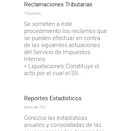
Reclamaciones Tributarias
Tributarios
Se someten a este
procedimiento los reclamos que
Inicio
se pueden efectuar en contra
TTA
de las siguientes actuaciones
del Servicio de Impuestos
Qué y cómo reclam
Qué es TTA
Internos:
Estadísticas TTA
> Liquidaciones: Constituye el
Actividad TTA
Qué reclamar
acto por el cual el SII…
TTA Transparente
Procedimientos y Plazo
Tribunales por Reg
Normativa
Reclamación
Solicitud de acceso a la
Jurisprudencia
Noticias
Zona Norte
información
Cómo presentar un recl
Reportes Estadísticos
Sentencias Definitivas
TTA de la Región de A
Zona Centro
Fallos Relevantes
Preguntas Frecuentes
Documentación necesar
Parinacota
Datos del TTA
Validador de Document
TTA de la Región de
Zona Sur
OFICINA JUDICIAL VI
Conozca las estadísticas
TTA de la Región de 
Valparaíso
Certificados de Indispon
TTA de la Región del
anuales y consolidadas de las
TTA
OJVTTA
TTA de la Región de
TTA de la Región
Región del BioBío