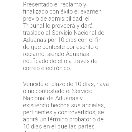
TTA Transparente
Procedimientos y Plazo
Presentado el reclamo y
Tribunales por Reg
Normativa
finalizado con éxito el examen
Reclamación
Solicitud de acceso a la
Jurisprudencia
Noticias
Zona Norte
previo de admisibilidad, el
información
Cómo presentar un recl
Tribunal lo proveerá y dará
Sentencias Definitivas
TTA de la Región de A
Zona Centro
Fallos Relevantes
Preguntas Frecuentes
traslado al Servicio Nacional de
Documentación necesar
Parinacota
Validador de Document
TTA de la Región de
Zona Sur
Aduanas por 10 días con el fin
OFICINA JUDICIAL VI
TTA de la Región de 
Valparaíso
de que conteste por escrito el
Certificados de Indispon
TTA de la Región del
TTA
reclamo, siendo Aduanas
OJVTTA
TTA de la Región de
TTA de la Región
Región del BioBío
notificado de ello a través de
Atención Soporte OJ
Antofagasta
Metropolitana
TTA de la Región de 
correo electrónico.
Lunes a Viernes entre 
TTA de la Región de
TTA de la Región del
Araucanía
08:00 a 17:00
Libertador General B
Vencido el plazo de 10 días, haya
TTA de la Región de
TTA de la Región de 
O`Higgins
o no contestado el Servicio
Coquimbo
TTA de la Región de 
Nacional de Aduanas y
TTA de la Región del
Lagos
existiendo hechos sustanciales,
pertinentes y controvertidos, se
TTA de la Región de
abrirá un término probatorio de
del General Carlos Ib
10 días en el que las partes
Campo