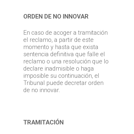
ORDEN DE NO INNOVAR
En caso de acoger a tramitación
el reclamo, a partir de este
momento y hasta que exista
sentencia definitiva que falle el
reclamo o una resolución que lo
declare inadmisible o haga
imposible su continuación, el
Tribunal puede decretar orden
de no innovar.
Inicio
TTA
Qué y cómo reclam
Qué es TTA
TRAMITACIÓN
Estadísticas TTA
Actividad TTA
Qué reclamar