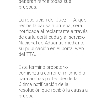
deberán rendir todas sus
TTA de la Región de
pruebas.
Magallanes y la Antár
Chilena
La resolución del Juez TTA, que
recibe la causa a prueba, será
notificada al reclamante a través
de carta certificada y al servicio
Nacional de Aduanas mediante
su publicación en el portal web
del TTA.
Este término probatorio
comienza a correr el mismo día
para ambas partes desde la
última notificación de la
resolución que recibió la causa a
prueba.