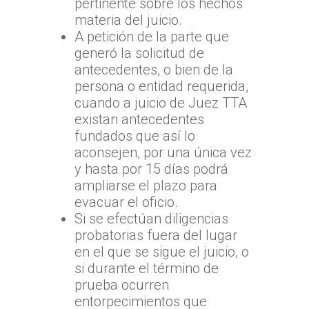
TTA de la Región de
TTA de la Región del
Araucanía
pertinente sobre los hechos
08:00 a 17:00
Libertador General B
materia del juicio.
TTA de la Región de
TTA de la Región de 
A petición de la parte que
O`Higgins
Coquimbo
generó la solicitud de
TTA de la Región de 
TTA de la Región del
antecedentes, o bien de la
Lagos
persona o entidad requerida,
TTA de la Región de
cuando a juicio de Juez TTA
del General Carlos Ib
existan antecedentes
Campo
fundados que así lo
aconsejen, por una única vez
TTA de la Región de
y hasta por 15 días podrá
Magallanes y la Antár
ampliarse el plazo para
Chilena
evacuar el oficio.
Si se efectúan diligencias
probatorias fuera del lugar
en el que se sigue el juicio, o
si durante el término de
prueba ocurren
entorpecimientos que