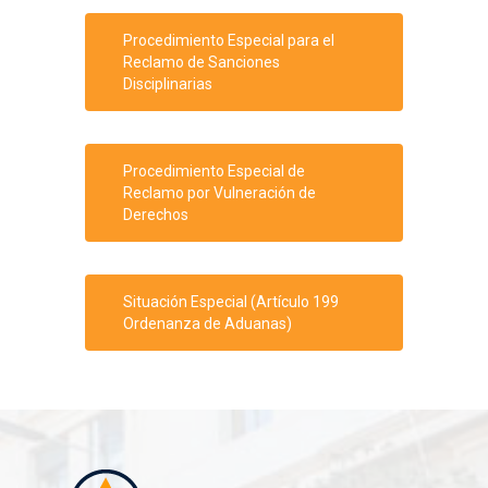
Procedimiento Especial para el
Reclamo de Sanciones
Disciplinarias
Procedimiento Especial de
Reclamo por Vulneración de
Derechos
Situación Especial (Artículo 199
Ordenanza de Aduanas)