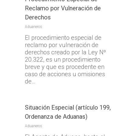
Reclamo por Vulneración de
Derechos
Aduaneros
El procedimiento especial de
reclamo por vulneración de
derechos creado por la Ley Nº
20.322, es un procedimiento
breve y que es procedente en
Inicio
caso de acciones u omisiones
de…
TTA
Qué y cómo reclam
Qué es TTA
Situación Especial (artículo 199,
Estadísticas TTA
Actividad TTA
Qué reclamar
Ordenanza de Aduanas)
TTA Transparente
Procedimientos y Plazo
Tribunales por Reg
Normativa
Aduaneros
Reclamación
Solicitud de acceso a la
Jurisprudencia
Noticias
Zona Norte