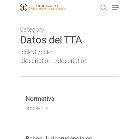
Category
Presione ENTER para buscar o ESC
Datos del TTA
para cerrar
::cck::3::/cck::
::description::::/description::
Normativa
Datos del TTA
Bases Jurisprudenciales