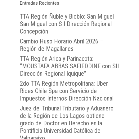
Preguntas Frecuentes
Documentación necesar
Entradas Recientes
Parinacota
Validador de Document
TTA de la Región de
Zona Sur
OFICINA JUDICIAL VI
TTA de la Región de 
Valparaíso
TTA Región Ñuble y Biobío: San Miguel
Certificados de Indispon
TTA de la Región del
San Miguel con SII Dirección Regional
TTA
OJVTTA
TTA de la Región de
TTA de la Región
Región del BioBío
Concepción
Atención Soporte OJ
Antofagasta
Metropolitana
TTA de la Región de 
Cambio Huso Horario Abril 2026 –
Lunes a Viernes entre 
TTA de la Región de
TTA de la Región del
Araucanía
Región de Magallanes
08:00 a 17:00
Libertador General B
TTA de la Región de
TTA de la Región de 
TTA Región Arica y Parinacota:
O`Higgins
“MOUSTAFA ABBAS SAFIEDDINE con SII
Coquimbo
TTA de la Región de 
Dirección Regional Iquique”
TTA de la Región del
Lagos
2do TTA Región Metropolitana: Uber
TTA de la Región de
Rides Chile Spa con Servicio de
del General Carlos Ib
Impuestos Internos Dirección Nacional
Campo
Juez del Tribunal Tributario y Aduanero
de la Región de Los Lagos obtiene
TTA de la Región de
grado de Doctor en Derecho en la
Magallanes y la Antár
Pontificia Universidad Católica de
Chilena
Valparaíso