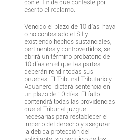
O`Higgins
con el fin de que conteste por
Coquimbo
TTA de la Región de 
escrito el reclamo.
TTA de la Región del
Lagos
Vencido el plazo de 10 días, haya
TTA de la Región de
o no contestado el SII y
del General Carlos Ib
existiendo hechos sustanciales,
Campo
pertinentes y controvertidos, se
TTA de la Región de
abrirá un término probatorio de
Magallanes y la Antár
10 días en el que las partes
Chilena
deberán rendir todas sus
pruebas. El Tribunal Tributario y
Aduanero dictará sentencia en
un plazo de 10 días. El fallo
contendrá todas las providencias
que el Tribunal juzgue
necesarias para restablecer el
imperio del derecho y asegurar
la debida protección del
solicitante, sin perjuicio de los