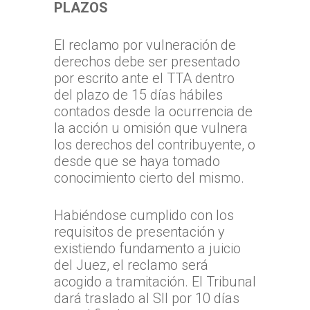
Inicio
PLAZOS
TTA
El reclamo por vulneración de
Qué y cómo reclam
Qué es TTA
derechos debe ser presentado
por escrito ante el TTA dentro
Estadísticas TTA
Actividad TTA
Qué reclamar
del plazo de 15 días hábiles
TTA Transparente
contados desde la ocurrencia de
Procedimientos y Plazo
Tribunales por Reg
Normativa
la acción u omisión que vulnera
Reclamación
Solicitud de acceso a la
Jurisprudencia
Noticias
Zona Norte
los derechos del contribuyente, o
información
Cómo presentar un recl
desde que se haya tomado
Sentencias Definitivas
TTA de la Región de A
Zona Centro
Fallos Relevantes
conocimiento cierto del mismo.
Preguntas Frecuentes
Documentación necesar
Parinacota
Validador de Document
TTA de la Región de
Zona Sur
OFICINA JUDICIAL VI
TTA de la Región de 
Valparaíso
Habiéndose cumplido con los
Certificados de Indispon
TTA de la Región del
TTA
requisitos de presentación y
OJVTTA
TTA de la Región de
TTA de la Región
Región del BioBío
existiendo fundamento a juicio
Atención Soporte OJ
Antofagasta
Metropolitana
TTA de la Región de 
del Juez, el reclamo será
Lunes a Viernes entre 
TTA de la Región de
TTA de la Región del
Araucanía
acogido a tramitación. El Tribunal
08:00 a 17:00
Libertador General B
dará traslado al SII por 10 días
TTA de la Región de
TTA de la Región de 