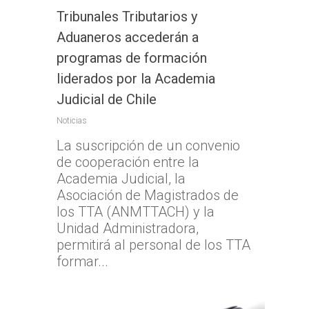
Tribunales Tributarios y
Aduaneros accederán a
programas de formación
liderados por la Academia
Judicial de Chile
Noticias
La suscripción de un convenio
de cooperación entre la
Academia Judicial, la
Asociación de Magistrados de
los TTA (ANMTTACH) y la
Inicio
Unidad Administradora,
TTA
permitirá al personal de los TTA
formar...
Qué y cómo reclam
Qué es TTA
Estadísticas TTA
Actividad TTA
Qué reclamar