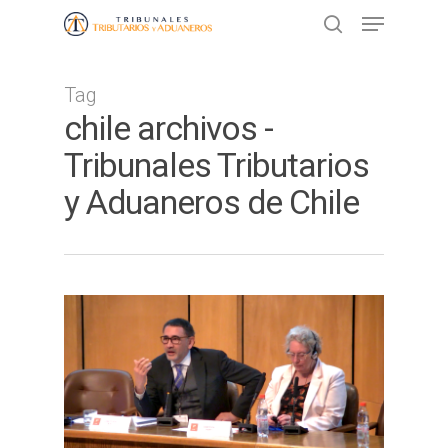
Tag
Presione ENTER para buscar o ESC
chile archivos -
para cerrar
Tribunales Tributarios
y Aduaneros de Chile