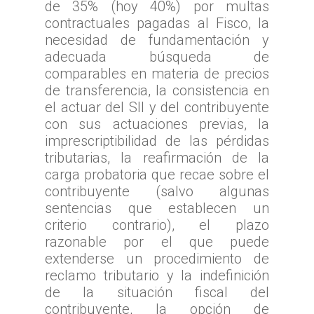
de 35% (hoy 40%) por multas
contractuales pagadas al Fisco, la
Inicio
necesidad de fundamentación y
adecuada búsqueda de
TTA
comparables en materia de precios
Qué y cómo reclam
Qué es TTA
de transferencia, la consistencia en
el actuar del SII y del contribuyente
Estadísticas TTA
Actividad TTA
Qué reclamar
con sus actuaciones previas, la
imprescriptibilidad de las pérdidas
TTA Transparente
Procedimientos y Plazo
Tribunales por Reg
Normativa
tributarias, la reafirmación de la
Reclamación
Solicitud de acceso a la
Jurisprudencia
Noticias
Zona Norte
carga probatoria que recae sobre el
información
Cómo presentar un recl
contribuyente (salvo algunas
Sentencias Definitivas
TTA de la Región de A
Zona Centro
Fallos Relevantes
sentencias que establecen un
Preguntas Frecuentes
Documentación necesar
Parinacota
Validador de Document
TTA de la Región de
criterio contrario), el plazo
Zona Sur
OFICINA JUDICIAL VI
razonable por el que puede
TTA de la Región de 
Valparaíso
Certificados de Indispon
TTA de la Región del
extenderse un procedimiento de
TTA
OJVTTA
TTA de la Región de
TTA de la Región
Región del BioBío
reclamo tributario y la indefinición
Atención Soporte OJ
Antofagasta
Metropolitana
de la situación fiscal del
TTA de la Región de 
Lunes a Viernes entre 
contribuyente, la opción de
TTA de la Región de
TTA de la Región del
Araucanía