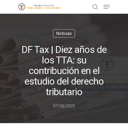
Presione ENTER para buscar o ESC
Noticias
para cerrar
DF Tax | Diez años de
los TTA: su
contribución en el
estudio del derecho
tributario
07/08/2020