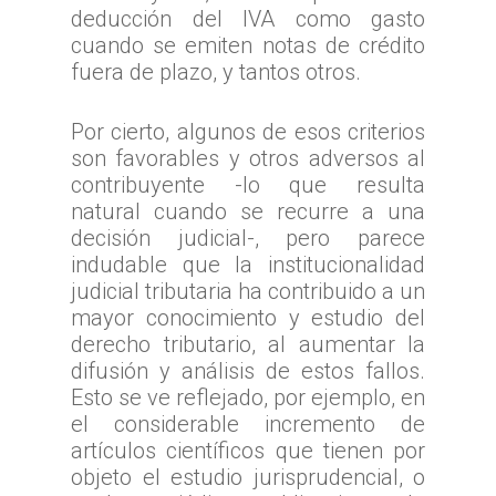
08:00 a 17:00
deducción del IVA como gasto
Libertador General B
TTA de la Región de
TTA de la Región de 
cuando se emiten notas de crédito
O`Higgins
Coquimbo
fuera de plazo, y tantos otros.
TTA de la Región de 
TTA de la Región del
Lagos
Por cierto, algunos de esos criterios
TTA de la Región de
son favorables y otros adversos al
del General Carlos Ib
contribuyente -lo que resulta
Campo
natural cuando se recurre a una
decisión judicial-, pero parece
TTA de la Región de
indudable que la institucionalidad
Magallanes y la Antár
judicial tributaria ha contribuido a un
Chilena
mayor conocimiento y estudio del
derecho tributario, al aumentar la
difusión y análisis de estos fallos.
Esto se ve reflejado, por ejemplo, en
el considerable incremento de
artículos científicos que tienen por
objeto el estudio jurisprudencial, o