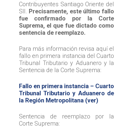
Contribuyentes Santiago Oriente del
Inicio
SII.
Precisamente, este último fallo
fue confirmado por la Corte
TTA
Suprema, el que fue dictado como
sentencia de reemplazo.
Qué y cómo reclam
Qué es TTA
Estadísticas TTA
Actividad TTA
Qué reclamar
Para más información revisa aquí el
TTA Transparente
fallo en primera instancia del Cuarto
Procedimientos y Plazo
Tribunales por Reg
Normativa
Tribunal Tributario y Aduanero y la
Reclamación
Solicitud de acceso a la
Jurisprudencia
Noticias
Zona Norte
Sentencia de la Corte Suprema:
información
Cómo presentar un recl
Sentencias Definitivas
TTA de la Región de A
Zona Centro
Fallos Relevantes
Preguntas Frecuentes
Documentación necesar
Fallo en primera instancia – Cuarto
Parinacota
Validador de Document
TTA de la Región de
Zona Sur
Tribunal Tributario y Aduanero de
OFICINA JUDICIAL VI
TTA de la Región de 
Valparaíso
la Región Metropolitana (ver)
Certificados de Indispon
TTA de la Región del
TTA
OJVTTA
TTA de la Región de
TTA de la Región
Región del BioBío
Atención Soporte OJ
Antofagasta
Metropolitana
Sentencia de reemplazo por la
TTA de la Región de 
Lunes a Viernes entre 
Corte Suprema:
TTA de la Región de
TTA de la Región del
Araucanía
08:00 a 17:00