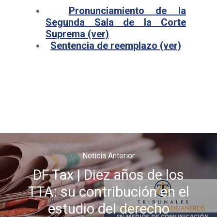
Libertador General B
TTA de la Región de
TTA de la Región de 
Pronunciamiento de la
O`Higgins
Coquimbo
Segunda Sala de la Corte
TTA de la Región de 
TTA de la Región del
Suprema (ver)
Lagos
Sentencia de reemplazo (ver)
TTA de la Región de
del General Carlos Ib
Campo
TTA de la Región de
Magallanes y la Antár
Chilena
Noticia Anterior
DF Tax | Diez años de los
TTA: su contribución en el
estudio del derecho