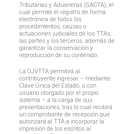
Actividad TTA
Qué reclamar
Tributarias y Aduaneras (SACTA), el
TTA Transparente
cual permite el registro de forma
Procedimientos y Plazo
Tribunales por Reg
Normativa
electrónica de todos los
Reclamación
Solicitud de acceso a la
Jurisprudencia
Noticias
Zona Norte
procedimientos, causas o
información
Cómo presentar un recl
actuaciones judiciales de los TTAs,
Sentencias Definitivas
TTA de la Región de A
Zona Centro
Fallos Relevantes
las partes y los terceros, además de
Preguntas Frecuentes
Documentación necesar
Parinacota
Validador de Document
TTA de la Región de
Zona Sur
garantizar la conservación y
OFICINA JUDICIAL VI
TTA de la Región de 
Valparaíso
reproducción de su contenido.
Certificados de Indispon
TTA de la Región del
TTA
OJVTTA
TTA de la Región de
TTA de la Región
Región del BioBío
La OJVTTA permitirá al
Atención Soporte OJ
Antofagasta
Metropolitana
TTA de la Región de 
contribuyente ingresar – mediante
Lunes a Viernes entre 
TTA de la Región de
TTA de la Región del
Araucanía
Clave Única del Estado, o con
08:00 a 17:00
Libertador General B
usuario otorgado por el propio
TTA de la Región de
TTA de la Región de 
O`Higgins
sistema – a la carga de sus
Coquimbo
TTA de la Región de 
presentaciones, tras lo cual recibirá
TTA de la Región del
Lagos
un comprobante de recepción que
autorizará al TTA a incorporar la
TTA de la Región de
impresión de los escritos al
del General Carlos Ib