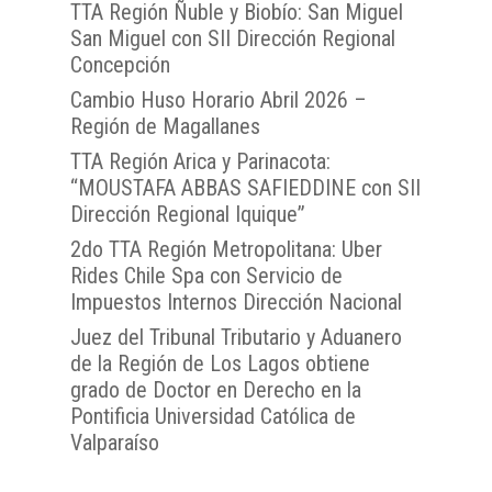
Lagos
TTA Región Ñuble y Biobío: San Miguel
San Miguel con SII Dirección Regional
TTA de la Región de
Concepción
del General Carlos Ib
Cambio Huso Horario Abril 2026 –
Campo
Región de Magallanes
TTA de la Región de
TTA Región Arica y Parinacota:
Magallanes y la Antár
“MOUSTAFA ABBAS SAFIEDDINE con SII
Chilena
Dirección Regional Iquique”
2do TTA Región Metropolitana: Uber
Rides Chile Spa con Servicio de
Impuestos Internos Dirección Nacional
Juez del Tribunal Tributario y Aduanero
de la Región de Los Lagos obtiene
grado de Doctor en Derecho en la
Pontificia Universidad Católica de
Valparaíso