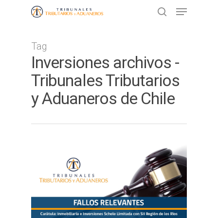
Tag
Presione ENTER para buscar o ESC
Inversiones archivos -
para cerrar
Tribunales Tributarios
y Aduaneros de Chile