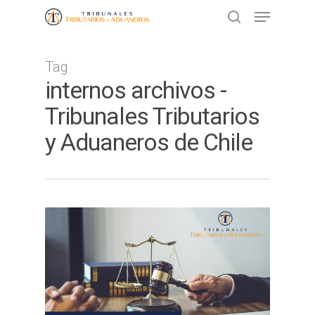
Tag
Presione ENTER para buscar o ESC
internos archivos -
para cerrar
Tribunales Tributarios
y Aduaneros de Chile