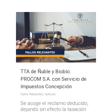
TTA de Ñuble y Biobío:
Inicio
PROCOM S.A. con Servicio de
Impuestos Concepción
TTA
Fallos Relevantes
,
Noticias
Qué y cómo reclam
Qué es TTA
Se acoge el reclamo deducido,
Estadísticas TTA
Actividad TTA
Qué reclamar
dejando sin efecto la tasación