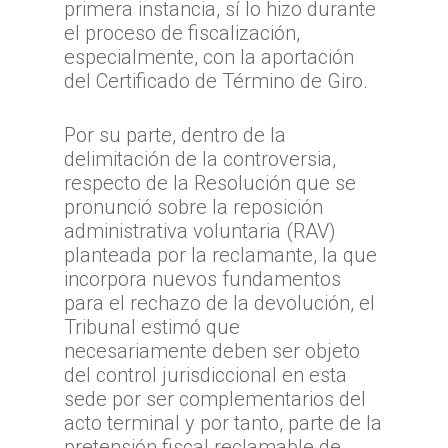
primera instancia, sí lo hizo durante
el proceso de fiscalización,
Estadísticas TTA
Actividad TTA
Qué reclamar
especialmente, con la aportación
TTA Transparente
Procedimientos y Plazo
Tribunales por Reg
Normativa
del Certificado de Término de Giro.
Reclamación
Solicitud de acceso a la
Jurisprudencia
Noticias
Zona Norte
Por su parte, dentro de la
información
Cómo presentar un recl
Sentencias Definitivas
TTA de la Región de A
Zona Centro
Fallos Relevantes
delimitación de la controversia,
Preguntas Frecuentes
Documentación necesar
Parinacota
respecto de la Resolución que se
Validador de Document
TTA de la Región de
Zona Sur
pronunció sobre la reposición
OFICINA JUDICIAL VI
TTA de la Región de 
Valparaíso
Certificados de Indispon
TTA de la Región del
administrativa voluntaria (RAV)
TTA
OJVTTA
TTA de la Región de
TTA de la Región
Región del BioBío
planteada por la reclamante, la que
Atención Soporte OJ
Antofagasta
Metropolitana
incorpora nuevos fundamentos
TTA de la Región de 
para el rechazo de la devolución, el
Lunes a Viernes entre 
TTA de la Región de
TTA de la Región del
Araucanía
Tribunal estimó que
08:00 a 17:00
Libertador General B
necesariamente deben ser objeto
TTA de la Región de
TTA de la Región de 
O`Higgins
del control jurisdiccional en esta
Coquimbo
TTA de la Región de 
sede por ser complementarios del
TTA de la Región del
Lagos
acto terminal y por tanto, parte de la
pretensión fiscal reclamable de