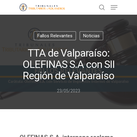
Presione ENTER para buscar o ESC
Fallos Relevantes
Noticias
para cerrar
TTA de Valparaíso:
OLEFINAS S.A con SII
Región de Valparaíso
23/05/2023