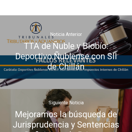
Noticia Anterior
TTA de Ñuble y Biobío:
Deportivo Ñublense con SII
de Chillán
Siguiente Noticia
Mejoramos la búsqueda de
Jurisprudencia y Sentencias