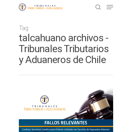
Tag
Presione ENTER para buscar o ESC
talcahuano archivos -
para cerrar
Tribunales Tributarios
y Aduaneros de Chile