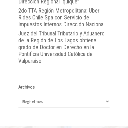
Dirección Regional Iquique”
TTA de la Región de 
Lunes a Viernes entre 
TTA de la Región de
TTA de la Región del
Araucanía
2do TTA Región Metropolitana: Uber
08:00 a 17:00
Libertador General B
Rides Chile Spa con Servicio de
TTA de la Región de
TTA de la Región de 
Impuestos Internos Dirección Nacional
O`Higgins
Coquimbo
TTA de la Región de 
Juez del Tribunal Tributario y Aduanero
TTA de la Región del
Lagos
de la Región de Los Lagos obtiene
grado de Doctor en Derecho en la
TTA de la Región de
Pontificia Universidad Católica de
del General Carlos Ib
Valparaíso
Campo
TTA de la Región de
Magallanes y la Antár
Archivos
Chilena
Archivos