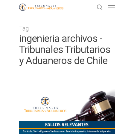
Tag
Presione ENTER para buscar o ESC
ingenieria archivos -
para cerrar
Tribunales Tributarios
y Aduaneros de Chile