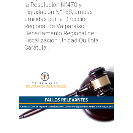
la Resolución N°470 y
Liquidación N°168, ambas
emitidas por la Dirección
Regional de Valparaíso,
Departamento Regional de
Fiscalización Unidad Quillota
Carátula:...
Inicio
TTA
Qué y cómo reclam
Qué es TTA
Estadísticas TTA
Actividad TTA
Qué reclamar