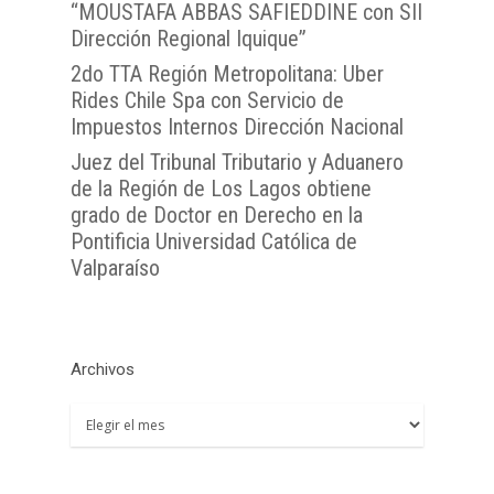
Atención Soporte OJ
“MOUSTAFA ABBAS SAFIEDDINE con SII
Antofagasta
Metropolitana
TTA de la Región de 
Dirección Regional Iquique”
Lunes a Viernes entre 
TTA de la Región de
TTA de la Región del
Araucanía
08:00 a 17:00
2do TTA Región Metropolitana: Uber
Libertador General B
TTA de la Región de
TTA de la Región de 
Rides Chile Spa con Servicio de
O`Higgins
Coquimbo
Impuestos Internos Dirección Nacional
TTA de la Región de 
TTA de la Región del
Juez del Tribunal Tributario y Aduanero
Lagos
de la Región de Los Lagos obtiene
TTA de la Región de
grado de Doctor en Derecho en la
del General Carlos Ib
Pontificia Universidad Católica de
Campo
Valparaíso
TTA de la Región de
Magallanes y la Antár
Chilena
Archivos
Archivos