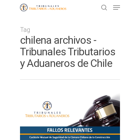
Tag
Presione ENTER para buscar o ESC
chilena archivos -
para cerrar
Tribunales Tributarios
y Aduaneros de Chile