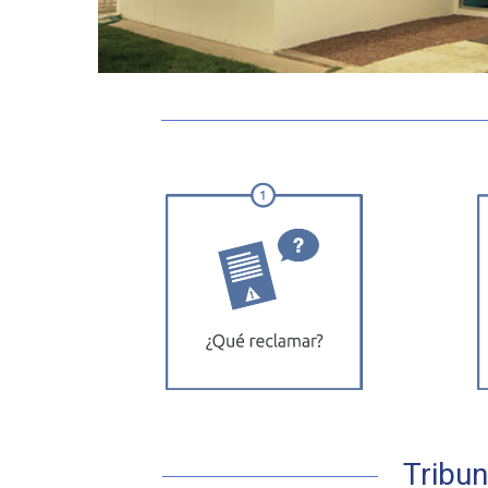
Presione ENTER para buscar o ESC p
Tribun