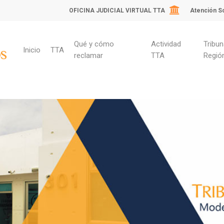
OFICINA JUDICIAL VIRTUAL TTA
Atención So
Qué y cómo
Actividad
Tribun
Inicio
TTA
reclamar
TTA
Regió