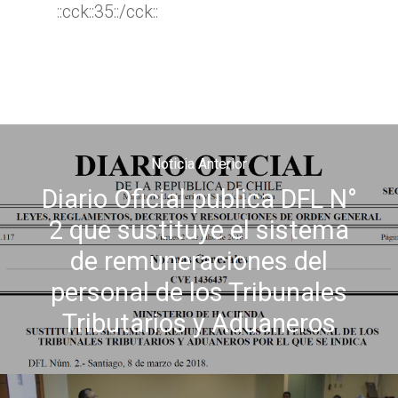
::cck::35::/cck::
Noticia Anterior
Diario Oficial publica DFL N°
Inicio
2 que sustituye el sistema
TTA
de remuneraciones del
Qué y cómo reclam
Qué es TTA
personal de los Tribunales
Estadísticas TTA
Actividad TTA
Qué reclamar
Tributarios y Aduaneros
TTA Transparente
Procedimientos y Plazo
Tribunales por Reg
Normativa
Reclamación
Solicitud de acceso a la
Jurisprudencia
Noticias
Zona Norte