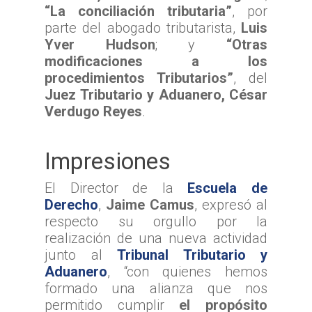
“La conciliación tributaria”
, por
parte del abogado tributarista,
Luis
Yver Hudson
; y
“Otras
Inicio
modificaciones a los
procedimientos Tributarios”
, del
TTA
Juez Tributario y Aduanero, César
Verdugo Reyes
.
Qué y cómo reclam
Qué es TTA
Estadísticas TTA
Actividad TTA
Qué reclamar
Impresiones
TTA Transparente
Procedimientos y Plazo
Tribunales por Reg
Normativa
Reclamación
El Director de la
Escuela de
Solicitud de acceso a la
Jurisprudencia
Noticias
Zona Norte
Derecho
,
Jaime Camus
, expresó al
información
Cómo presentar un recl
Sentencias Definitivas
TTA de la Región de A
respecto su orgullo por la
Zona Centro
Fallos Relevantes
Preguntas Frecuentes
Documentación necesar
realización de una nueva actividad
Parinacota
Validador de Document
TTA de la Región de
Zona Sur
junto al
Tribunal Tributario y
OFICINA JUDICIAL VI
TTA de la Región de 
Valparaíso
Aduanero
, “con quienes hemos
Certificados de Indispon
TTA de la Región del
TTA
formado una alianza que nos
OJVTTA
TTA de la Región de
TTA de la Región
Región del BioBío
permitido cumplir
el propósito
Atención Soporte OJ
Antofagasta
Metropolitana