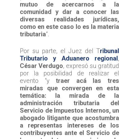
TTA de la Región de 
mutuo de acercarnos a la
Lunes a Viernes entre 
TTA de la Región de
TTA de la Región del
Araucanía
comunidad y dar a conocer las
08:00 a 17:00
Libertador General B
diversas realidades jurídicas,
TTA de la Región de
TTA de la Región de 
O`Higgins
como en este caso lo es la materia
Coquimbo
TTA de la Región de 
tributaria
”.
TTA de la Región del
Lagos
Por su parte, el Juez del T
ribunal
TTA de la Región de
Tributario y Aduanero regional
,
del General Carlos Ib
César Verdugo
, expresó su gratitud
Campo
por la posibilidad de realizar el
TTA de la Región de
evento “y
traer acá las tres
Magallanes y la Antár
miradas que convergen en esta
Chilena
temática: la mirada de la
administración tributaria del
Servicio de Impuestos Internos, un
abogado litigante que acostumbra
a representas intereses de los
contribuyentes ante el Servicio de