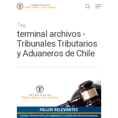
Tag
Presione ENTER para buscar o ESC
terminal archivos -
para cerrar
Tribunales Tributarios
y Aduaneros de Chile