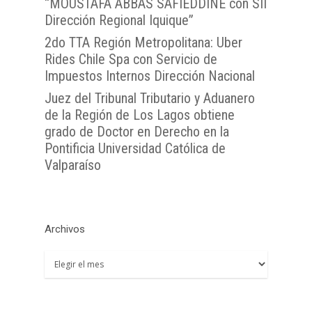
“MOUSTAFA ABBAS SAFIEDDINE con SII
Atención Soporte OJ
Antofagasta
Metropolitana
TTA de la Región de 
Dirección Regional Iquique”
Lunes a Viernes entre 
TTA de la Región de
TTA de la Región del
Araucanía
2do TTA Región Metropolitana: Uber
08:00 a 17:00
Libertador General B
TTA de la Región de
TTA de la Región de 
Rides Chile Spa con Servicio de
O`Higgins
Impuestos Internos Dirección Nacional
Coquimbo
TTA de la Región de 
TTA de la Región del
Juez del Tribunal Tributario y Aduanero
Lagos
de la Región de Los Lagos obtiene
TTA de la Región de
grado de Doctor en Derecho en la
del General Carlos Ib
Pontificia Universidad Católica de
Campo
Valparaíso
TTA de la Región de
Magallanes y la Antár
Chilena
Archivos
Archivos