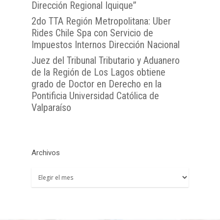
Dirección Regional Iquique”
TTA de la Región de 
Lunes a Viernes entre 
TTA de la Región de
TTA de la Región del
Araucanía
2do TTA Región Metropolitana: Uber
08:00 a 17:00
Libertador General B
Rides Chile Spa con Servicio de
TTA de la Región de
TTA de la Región de 
O`Higgins
Impuestos Internos Dirección Nacional
Coquimbo
TTA de la Región de 
Juez del Tribunal Tributario y Aduanero
TTA de la Región del
Lagos
de la Región de Los Lagos obtiene
grado de Doctor en Derecho en la
TTA de la Región de
Pontificia Universidad Católica de
del General Carlos Ib
Valparaíso
Campo
TTA de la Región de
Magallanes y la Antár
Chilena
Archivos
Archivos