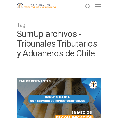
Tag
Presione ENTER para buscar o ESC
SumUp archivos -
para cerrar
Tribunales Tributarios
y Aduaneros de Chile