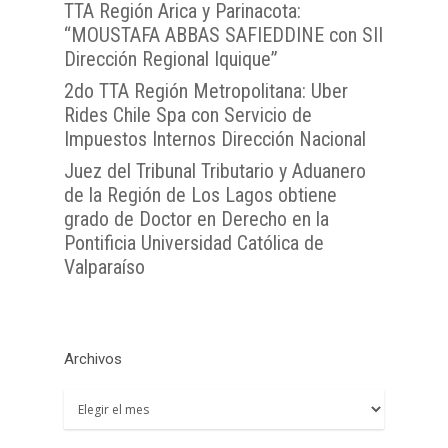
TTA Región Arica y Parinacota:
Atención Soporte OJ
Antofagasta
Metropolitana
“MOUSTAFA ABBAS SAFIEDDINE con SII
TTA de la Región de 
Lunes a Viernes entre 
Dirección Regional Iquique”
TTA de la Región de
TTA de la Región del
Araucanía
08:00 a 17:00
Libertador General B
2do TTA Región Metropolitana: Uber
TTA de la Región de
TTA de la Región de 
O`Higgins
Rides Chile Spa con Servicio de
Coquimbo
TTA de la Región de 
Impuestos Internos Dirección Nacional
TTA de la Región del
Lagos
Juez del Tribunal Tributario y Aduanero
de la Región de Los Lagos obtiene
TTA de la Región de
grado de Doctor en Derecho en la
del General Carlos Ib
Pontificia Universidad Católica de
Campo
Valparaíso
TTA de la Región de
Magallanes y la Antár
Chilena
Archivos
Archivos