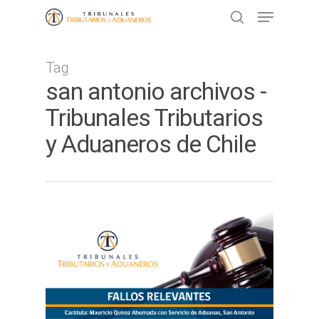
Tag
Presione ENTER para buscar o ESC
san antonio archivos -
para cerrar
Tribunales Tributarios
y Aduaneros de Chile