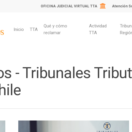
OFICINA JUDICIAL VIRTUAL TTA
Atención So
Qué y cómo
Actividad
Tribun
Inicio
TTA
reclamar
TTA
Regió
s - Tribunales Tribut
ile
ara cerrar