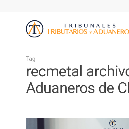
Tag
recmetal archivo
Aduaneros de Ch
Presione ENTER para buscar o ESC p