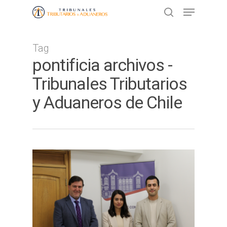
Tag
Presione ENTER para buscar o ESC
pontificia archivos -
para cerrar
Tribunales Tributarios
y Aduaneros de Chile