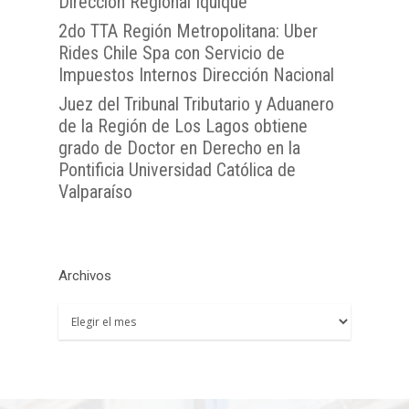
Dirección Regional Iquique”
TTA de la Región de 
Lunes a Viernes entre 
TTA de la Región de
TTA de la Región del
Araucanía
2do TTA Región Metropolitana: Uber
08:00 a 17:00
Rides Chile Spa con Servicio de
Libertador General B
TTA de la Región de
TTA de la Región de 
Impuestos Internos Dirección Nacional
O`Higgins
Coquimbo
TTA de la Región de 
Juez del Tribunal Tributario y Aduanero
TTA de la Región del
Lagos
de la Región de Los Lagos obtiene
grado de Doctor en Derecho en la
TTA de la Región de
Pontificia Universidad Católica de
del General Carlos Ib
Valparaíso
Campo
TTA de la Región de
Magallanes y la Antár
Archivos
Chilena
Archivos