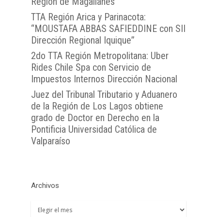
Región de Magallanes
OJVTTA
TTA de la Región de
TTA de la Región
Región del BioBío
Atención Soporte OJ
TTA Región Arica y Parinacota:
Antofagasta
Metropolitana
TTA de la Región de 
“MOUSTAFA ABBAS SAFIEDDINE con SII
Lunes a Viernes entre 
TTA de la Región de
TTA de la Región del
Araucanía
Dirección Regional Iquique”
08:00 a 17:00
Libertador General B
TTA de la Región de
TTA de la Región de 
2do TTA Región Metropolitana: Uber
O`Higgins
Coquimbo
Rides Chile Spa con Servicio de
TTA de la Región de 
TTA de la Región del
Impuestos Internos Dirección Nacional
Lagos
Juez del Tribunal Tributario y Aduanero
TTA de la Región de
de la Región de Los Lagos obtiene
del General Carlos Ib
grado de Doctor en Derecho en la
Campo
Pontificia Universidad Católica de
Valparaíso
TTA de la Región de
Magallanes y la Antár
Chilena
Archivos
Archivos