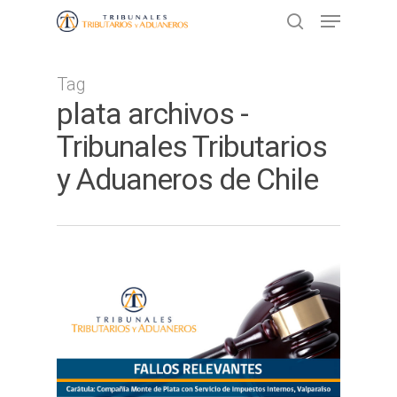
Tag
Presione ENTER para buscar o ESC
plata archivos -
para cerrar
Tribunales Tributarios
y Aduaneros de Chile