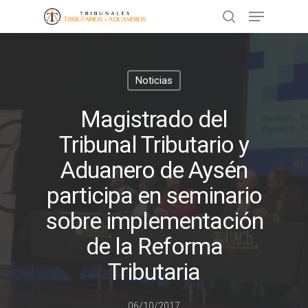
Presione ENTER para buscar o ESC
Noticias
para cerrar
Magistrado del
Tribunal Tributario y
Aduanero de Aysén
participa en seminario
sobre implementación
de la Reforma
Tributaria
06/10/2017