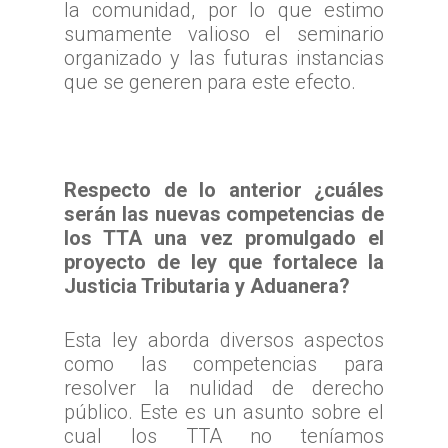
Tribunales por Reg
Normativa
la comunidad, por lo que estimo
Reclamación
sumamente valioso el seminario
Solicitud de acceso a la
Jurisprudencia
Noticias
Zona Norte
organizado y las futuras instancias
información
Cómo presentar un recl
Sentencias Definitivas
TTA de la Región de A
Zona Centro
que se generen para este efecto.
Fallos Relevantes
Preguntas Frecuentes
Documentación necesar
Parinacota
Validador de Document
TTA de la Región de
Zona Sur
OFICINA JUDICIAL VI
TTA de la Región de 
Valparaíso
Certificados de Indispon
TTA de la Región del
TTA
OJVTTA
TTA de la Región de
TTA de la Región
Región del BioBío
Respecto de lo anterior ¿cuáles
Atención Soporte OJ
Antofagasta
Metropolitana
serán las nuevas competencias de
TTA de la Región de 
Lunes a Viernes entre 
los TTA una vez promulgado el
TTA de la Región de
TTA de la Región del
Araucanía
08:00 a 17:00
proyecto de ley que fortalece la
Libertador General B
TTA de la Región de
TTA de la Región de 
Justicia Tributaria y Aduanera?
O`Higgins
Coquimbo
TTA de la Región de 
TTA de la Región del
Lagos
Esta ley aborda diversos aspectos
como las competencias para
TTA de la Región de
resolver la nulidad de derecho
del General Carlos Ib
público. Este es un asunto sobre el
Campo
cual los TTA no teníamos