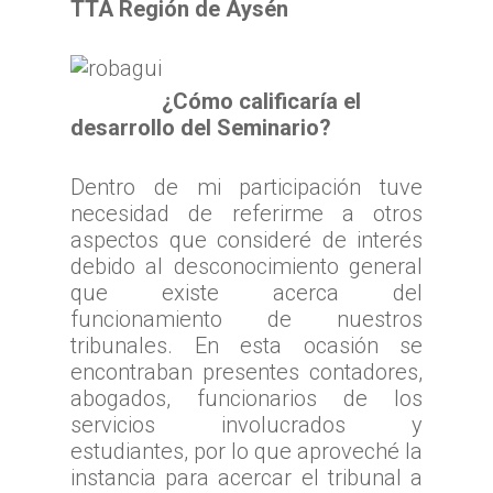
TTA Región de Aysén
¿Cómo calificaría el
desarrollo del Seminario?
Dentro de mi participación tuve
necesidad de referirme a otros
aspectos que consideré de interés
debido al desconocimiento general
que existe acerca del
funcionamiento de nuestros
Inicio
tribunales. En esta ocasión se
TTA
encontraban presentes contadores,
abogados, funcionarios de los
Qué y cómo reclam
Qué es TTA
servicios involucrados y
Estadísticas TTA
estudiantes, por lo que aproveché la
Actividad TTA
Qué reclamar
instancia para acercar el tribunal a
TTA Transparente
Procedimientos y Plazo