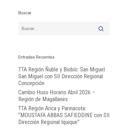
Buscar
Entradas Recientes
TTA Región Ñuble y Biobío: San Miguel
San Miguel con SII Dirección Regional
Concepción
Inicio
Cambio Huso Horario Abril 2026 –
TTA
Región de Magallanes
Qué y cómo reclam
Qué es TTA
TTA Región Arica y Parinacota:
“MOUSTAFA ABBAS SAFIEDDINE con SII
Estadísticas TTA
Actividad TTA
Qué reclamar
Dirección Regional Iquique”