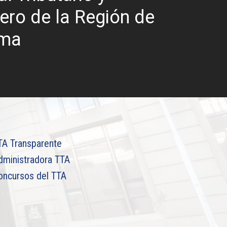
ro de la Región de
ama
TA Transparente
dministradora TTA
oncursos del TTA