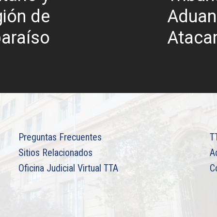
gión de
Aduane
paraíso
Atac
Preguntas Frecuentes
T
Sitios Relacionados
A
Oficina Judicial Virtual TTA
C