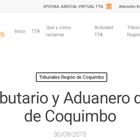
OFICINA JUDICIAL VIRTUAL TTA
Atención So
Qué y cómo
Actividad
Tribun
Inicio
TTA
reclamar
TTA
Regió
Tribunales Región de Coquimbo
ara cerrar
ibutario y Aduanero 
de Coquimbo
30/09/2015