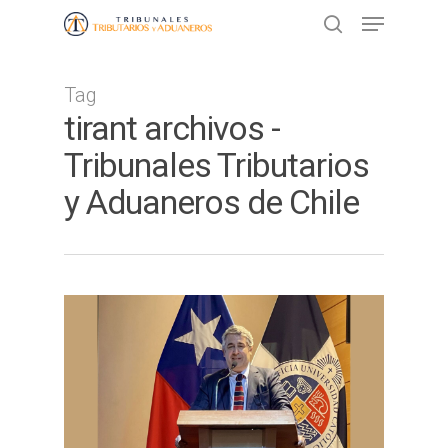
Tag
Presione ENTER para buscar o ESC
tirant archivos -
para cerrar
Tribunales Tributarios
y Aduaneros de Chile