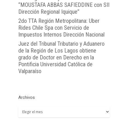
Atención Soporte OJ
Antofagasta
Metropolitana
“MOUSTAFA ABBAS SAFIEDDINE con SII
TTA de la Región de 
Dirección Regional Iquique”
Lunes a Viernes entre 
TTA de la Región de
TTA de la Región del
Araucanía
08:00 a 17:00
2do TTA Región Metropolitana: Uber
Libertador General B
TTA de la Región de
TTA de la Región de 
Rides Chile Spa con Servicio de
O`Higgins
Coquimbo
Impuestos Internos Dirección Nacional
TTA de la Región de 
TTA de la Región del
Lagos
Juez del Tribunal Tributario y Aduanero
de la Región de Los Lagos obtiene
TTA de la Región de
grado de Doctor en Derecho en la
del General Carlos Ib
Pontificia Universidad Católica de
Campo
Valparaíso
TTA de la Región de
Magallanes y la Antár
Chilena
Archivos
Archivos