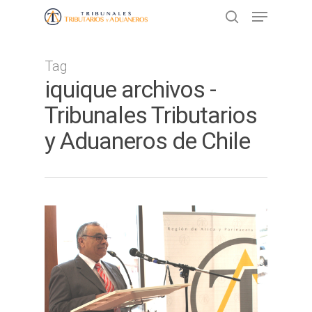
Tag
Presione ENTER para buscar o ESC
iquique archivos -
para cerrar
Tribunales Tributarios
y Aduaneros de Chile