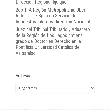
Dirección Regional Iquique”
TTA de la Región de 
Lunes a Viernes entre 
TTA de la Región de
TTA de la Región del
Araucanía
2do TTA Región Metropolitana: Uber
08:00 a 17:00
Libertador General B
Rides Chile Spa con Servicio de
TTA de la Región de
TTA de la Región de 
O`Higgins
Impuestos Internos Dirección Nacional
Coquimbo
TTA de la Región de 
Juez del Tribunal Tributario y Aduanero
TTA de la Región del
Lagos
de la Región de Los Lagos obtiene
grado de Doctor en Derecho en la
TTA de la Región de
Pontificia Universidad Católica de
del General Carlos Ib
Valparaíso
Campo
TTA de la Región de
Magallanes y la Antár
Chilena
Archivos
Archivos