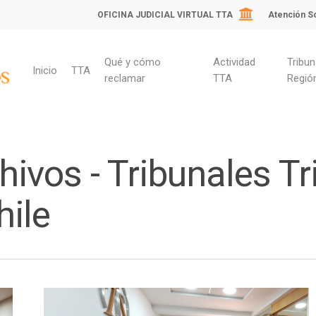
OFICINA JUDICIAL VIRTUAL TTA
Atención So
Qué y cómo
Actividad
Tribun
Inicio
TTA
reclamar
TTA
Regió
ivos - Tribunales Tr
ile
ara cerrar