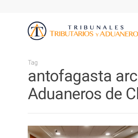
Tag
antofagasta arch
Aduaneros de Ch
Presione ENTER para buscar o ESC p