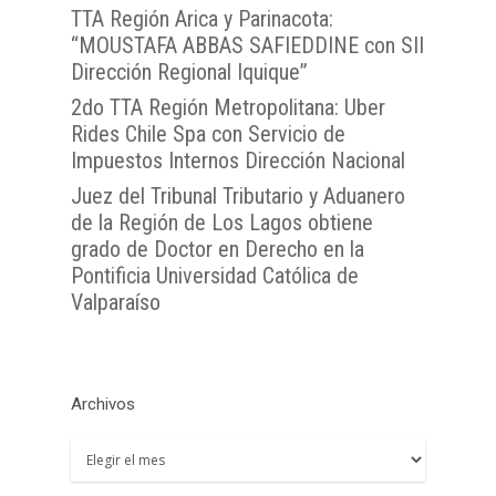
OJVTTA
TTA de la Región de
TTA de la Región
Región del BioBío
TTA Región Arica y Parinacota:
Atención Soporte OJ
Antofagasta
Metropolitana
TTA de la Región de 
“MOUSTAFA ABBAS SAFIEDDINE con SII
Lunes a Viernes entre 
Dirección Regional Iquique”
TTA de la Región de
TTA de la Región del
Araucanía
08:00 a 17:00
Libertador General B
2do TTA Región Metropolitana: Uber
TTA de la Región de
TTA de la Región de 
O`Higgins
Rides Chile Spa con Servicio de
Coquimbo
TTA de la Región de 
Impuestos Internos Dirección Nacional
TTA de la Región del
Lagos
Juez del Tribunal Tributario y Aduanero
de la Región de Los Lagos obtiene
TTA de la Región de
grado de Doctor en Derecho en la
del General Carlos Ib
Pontificia Universidad Católica de
Campo
Valparaíso
TTA de la Región de
Magallanes y la Antár
Chilena
Archivos
Archivos