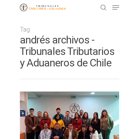
Tag
Presione ENTER para buscar o ESC
andrés archivos -
para cerrar
Tribunales Tributarios
y Aduaneros de Chile