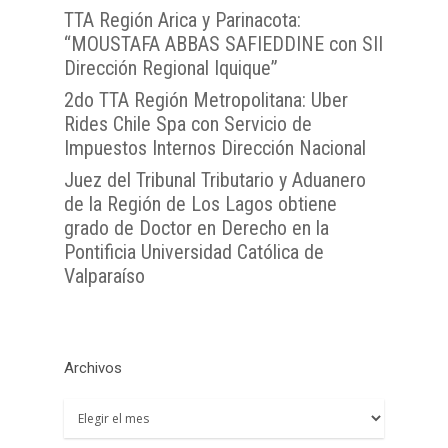
OJVTTA
TTA de la Región de
TTA de la Región
Región del BioBío
TTA Región Arica y Parinacota:
Atención Soporte OJ
Antofagasta
Metropolitana
TTA de la Región de 
“MOUSTAFA ABBAS SAFIEDDINE con SII
Lunes a Viernes entre 
TTA de la Región de
TTA de la Región del
Araucanía
Dirección Regional Iquique”
08:00 a 17:00
Libertador General B
2do TTA Región Metropolitana: Uber
TTA de la Región de
TTA de la Región de 
O`Higgins
Rides Chile Spa con Servicio de
Coquimbo
TTA de la Región de 
Impuestos Internos Dirección Nacional
TTA de la Región del
Lagos
Juez del Tribunal Tributario y Aduanero
TTA de la Región de
de la Región de Los Lagos obtiene
del General Carlos Ib
grado de Doctor en Derecho en la
Pontificia Universidad Católica de
Campo
Valparaíso
TTA de la Región de
Magallanes y la Antár
Chilena
Archivos
Archivos