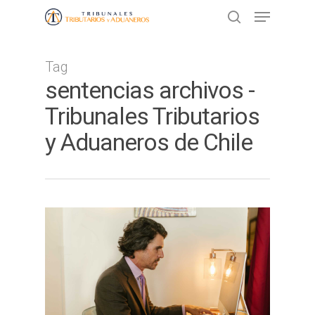
Tag
Presione ENTER para buscar o ESC
sentencias archivos -
para cerrar
Tribunales Tributarios
y Aduaneros de Chile