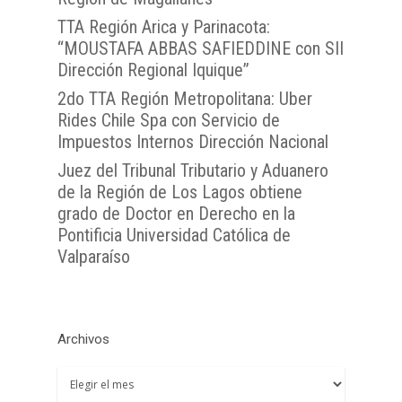
OJVTTA
TTA de la Región de
TTA de la Región
Región del BioBío
TTA Región Arica y Parinacota:
Atención Soporte OJ
Antofagasta
Metropolitana
TTA de la Región de 
“MOUSTAFA ABBAS SAFIEDDINE con SII
Lunes a Viernes entre 
TTA de la Región de
TTA de la Región del
Araucanía
Dirección Regional Iquique”
08:00 a 17:00
Libertador General B
TTA de la Región de
TTA de la Región de 
2do TTA Región Metropolitana: Uber
O`Higgins
Rides Chile Spa con Servicio de
Coquimbo
TTA de la Región de 
Impuestos Internos Dirección Nacional
TTA de la Región del
Lagos
Juez del Tribunal Tributario y Aduanero
TTA de la Región de
de la Región de Los Lagos obtiene
del General Carlos Ib
grado de Doctor en Derecho en la
Campo
Pontificia Universidad Católica de
Valparaíso
TTA de la Región de
Magallanes y la Antár
Chilena
Archivos
Archivos