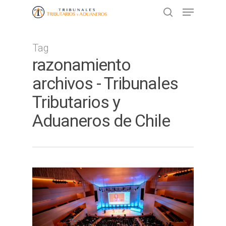
Tag
Presione ENTER para buscar o ESC
razonamiento
para cerrar
archivos - Tribunales
Tributarios y
Aduaneros de Chile