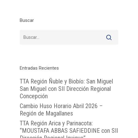
TTA de la Región de 
Lunes a Viernes entre 
TTA de la Región de
TTA de la Región del
Araucanía
08:00 a 17:00
Libertador General B
Buscar
TTA de la Región de
TTA de la Región de 
O`Higgins
Coquimbo
TTA de la Región de 
TTA de la Región del
Lagos
TTA de la Región de
del General Carlos Ib
Campo
Entradas Recientes
TTA de la Región de
TTA Región Ñuble y Biobío: San Miguel
Magallanes y la Antár
San Miguel con SII Dirección Regional
Chilena
Concepción
Cambio Huso Horario Abril 2026 –
Región de Magallanes
TTA Región Arica y Parinacota:
“MOUSTAFA ABBAS SAFIEDDINE con SII
Dirección Regional Iquique”