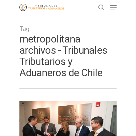
Tag
Presione ENTER para buscar o ESC
metropolitana
para cerrar
archivos - Tribunales
Tributarios y
Aduaneros de Chile