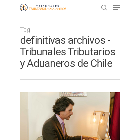
Tag
Presione ENTER para buscar o ESC
definitivas archivos -
para cerrar
Tribunales Tributarios
y Aduaneros de Chile