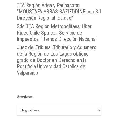
OJVTTA
TTA de la Región de
TTA de la Región
Región del BioBío
TTA Región Arica y Parinacota:
Atención Soporte OJ
Antofagasta
Metropolitana
TTA de la Región de 
“MOUSTAFA ABBAS SAFIEDDINE con SII
Lunes a Viernes entre 
TTA de la Región de
TTA de la Región del
Araucanía
Dirección Regional Iquique”
08:00 a 17:00
Libertador General B
2do TTA Región Metropolitana: Uber
TTA de la Región de
TTA de la Región de 
O`Higgins
Rides Chile Spa con Servicio de
Coquimbo
TTA de la Región de 
Impuestos Internos Dirección Nacional
TTA de la Región del
Lagos
Juez del Tribunal Tributario y Aduanero
TTA de la Región de
de la Región de Los Lagos obtiene
del General Carlos Ib
grado de Doctor en Derecho en la
Pontificia Universidad Católica de
Campo
Valparaíso
TTA de la Región de
Magallanes y la Antár
Chilena
Archivos
Archivos