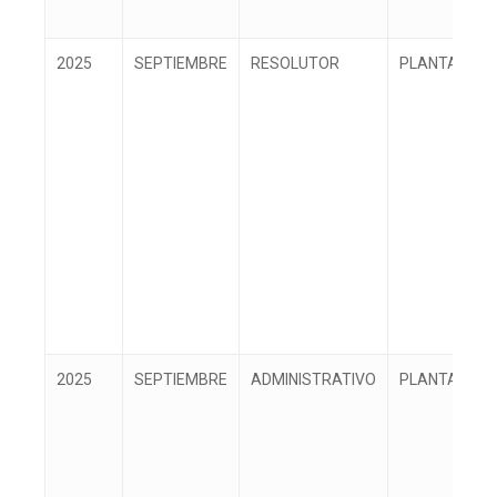
2025
SEPTIEMBRE
RESOLUTOR
PLANTA
2025
SEPTIEMBRE
ADMINISTRATIVO
PLANTA