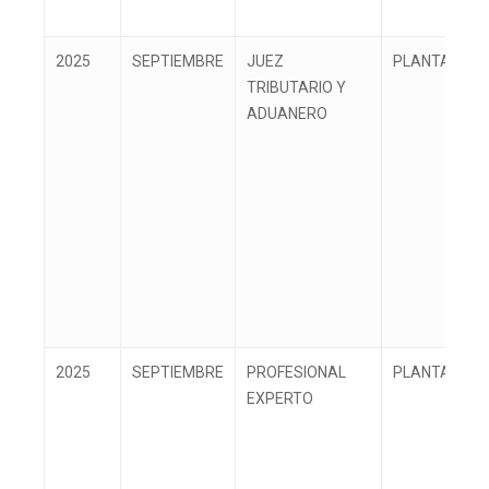
2025
SEPTIEMBRE
JUEZ
PLANTA
TRIBUTARIO Y
ADUANERO
2025
SEPTIEMBRE
PROFESIONAL
PLANTA
EXPERTO