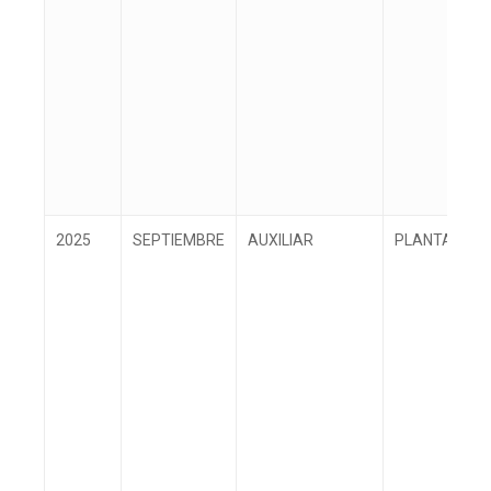
2025
SEPTIEMBRE
AUXILIAR
PLANTA