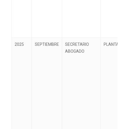
2025
SEPTIEMBRE
SECRETARIO
PLANTA
ABOGADO