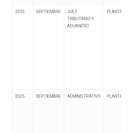
2025
SEPTIEMBRE
JUEZ
PLANTA
TRIBUTARIO Y
ADUANERO
2025
SEPTIEMBRE
ADMINISTRATIVO
PLANTA