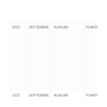
2025
SEPTIEMBRE
AUXILIAR
PLANTA
2025
SEPTIEMBRE
AUXILIAR
PLANTA