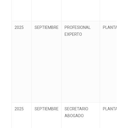
2025
SEPTIEMBRE
PROFESIONAL
PLANTA
EXPERTO
Inicio
TTA
Qué y cómo reclam
Qué es TTA
Estadísticas TTA
Actividad TTA
Qué reclamar
TTA Transparente
Procedimientos y Plazo
Tribunales por Reg
Normativa
2025
SEPTIEMBRE
SECRETARIO
PLANTA
Reclamación
Solicitud de acceso a la
Jurisprudencia
ABOGADO
Noticias
Zona Norte
información
Cómo presentar un recl
Sentencias Definitivas
TTA de la Región de A
Zona Centro