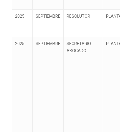
2025
SEPTIEMBRE
RESOLUTOR
PLANTA
2025
SEPTIEMBRE
SECRETARIO
PLANTA
ABOGADO