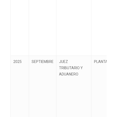
2025
SEPTIEMBRE
JUEZ
PLANTA
TRIBUTARIO Y
ADUANERO