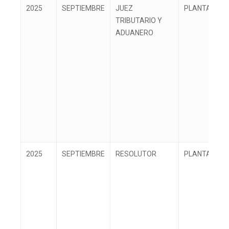
2025
SEPTIEMBRE
JUEZ
PLANTA
TRIBUTARIO Y
ADUANERO
2025
SEPTIEMBRE
RESOLUTOR
PLANTA