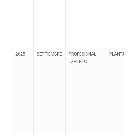
2025
SEPTIEMBRE
PROFESIONAL
PLANTA
EXPERTO