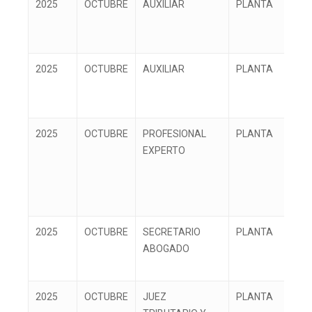
2025
OCTUBRE
AUXILIAR
PLANTA
2025
OCTUBRE
AUXILIAR
PLANTA
2025
OCTUBRE
PROFESIONAL
PLANTA
EXPERTO
2025
OCTUBRE
SECRETARIO
PLANTA
ABOGADO
2025
OCTUBRE
JUEZ
PLANTA