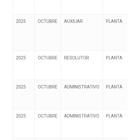
2025
OCTUBRE
AUXILIAR
PLANTA
2025
OCTUBRE
RESOLUTOR
PLANTA
2025
OCTUBRE
ADMINISTRATIVO
PLANTA
2025
OCTUBRE
ADMINISTRATIVO
PLANTA