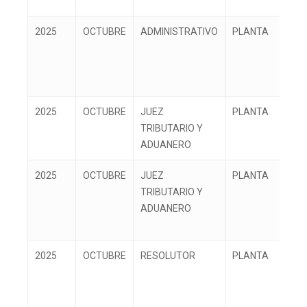
2025
OCTUBRE
ADMINISTRATIVO
PLANTA
2025
OCTUBRE
JUEZ
PLANTA
TRIBUTARIO Y
ADUANERO
2025
OCTUBRE
JUEZ
PLANTA
TRIBUTARIO Y
ADUANERO
2025
OCTUBRE
RESOLUTOR
PLANTA