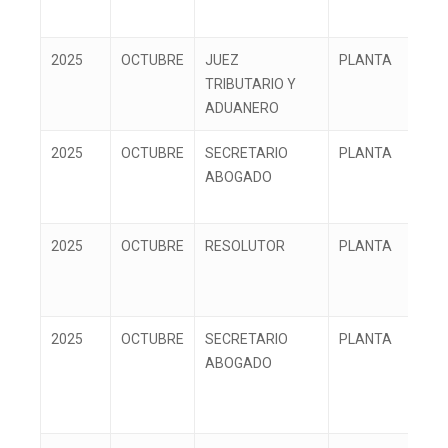
2025
OCTUBRE
JUEZ
PLANTA
TRIBUTARIO Y
ADUANERO
2025
OCTUBRE
SECRETARIO
PLANTA
ABOGADO
2025
OCTUBRE
RESOLUTOR
PLANTA
2025
OCTUBRE
SECRETARIO
PLANTA
ABOGADO