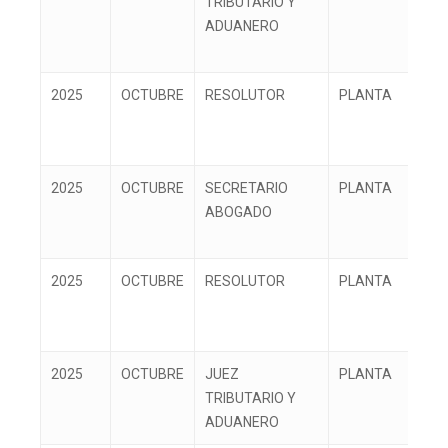
TRIBUTARIO Y
ADUANERO
2025
OCTUBRE
RESOLUTOR
PLANTA
2025
OCTUBRE
SECRETARIO
PLANTA
ABOGADO
2025
OCTUBRE
RESOLUTOR
PLANTA
2025
OCTUBRE
JUEZ
PLANTA
TRIBUTARIO Y
ADUANERO