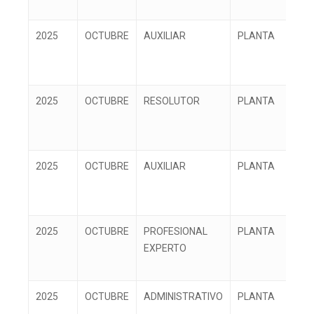
2025
OCTUBRE
AUXILIAR
PLANTA
2025
OCTUBRE
RESOLUTOR
PLANTA
2025
OCTUBRE
AUXILIAR
PLANTA
2025
OCTUBRE
PROFESIONAL
PLANTA
EXPERTO
2025
OCTUBRE
ADMINISTRATIVO
PLANTA