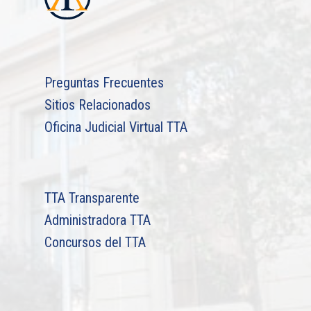
Preguntas Frecuentes
Sitios Relacionados
Oficina Judicial Virtual TTA
TTA Transparente
Administradora TTA
Concursos del TTA