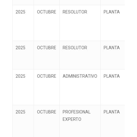
2025
OCTUBRE
RESOLUTOR
PLANTA
2025
OCTUBRE
RESOLUTOR
PLANTA
2025
OCTUBRE
ADMINISTRATIVO
PLANTA
2025
OCTUBRE
PROFESIONAL
PLANTA
EXPERTO