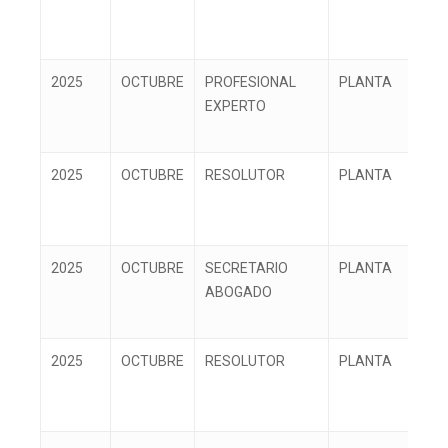
2025
OCTUBRE
PROFESIONAL
PLANTA
EXPERTO
2025
OCTUBRE
RESOLUTOR
PLANTA
2025
OCTUBRE
SECRETARIO
PLANTA
ABOGADO
2025
OCTUBRE
RESOLUTOR
PLANTA