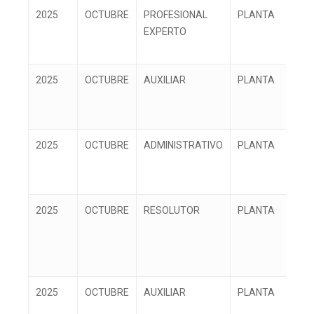
2025
OCTUBRE
PROFESIONAL
PLANTA
EXPERTO
2025
OCTUBRE
AUXILIAR
PLANTA
2025
OCTUBRE
ADMINISTRATIVO
PLANTA
2025
OCTUBRE
RESOLUTOR
PLANTA
2025
OCTUBRE
AUXILIAR
PLANTA