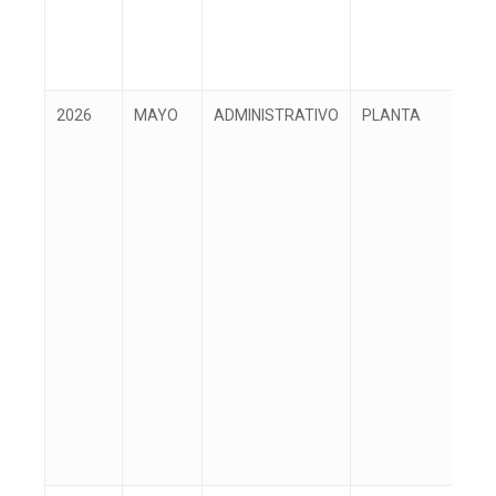
2026
MAYO
ADMINISTRATIVO
PLANTA
D