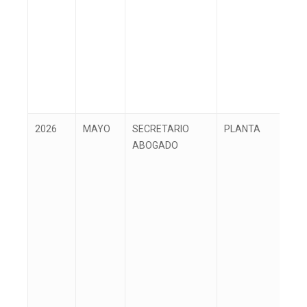
2026
MAYO
SECRETARIO
PLANTA
F
ABOGADO