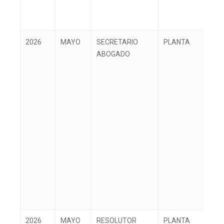
2026
MAYO
SECRETARIO
PLANTA
ABOGADO
2026
MAYO
RESOLUTOR
PLANTA