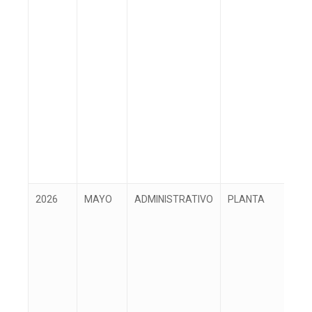
2026
MAYO
ADMINISTRATIVO
PLANTA
D