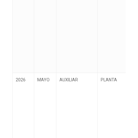
2026
MAYO
AUXILIAR
PLANTA