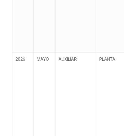
2026
MAYO
AUXILIAR
PLANTA
D