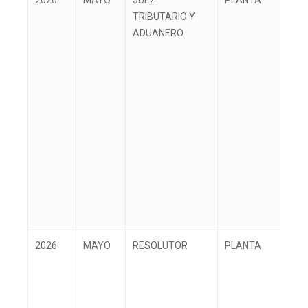
2026
MAYO
JUEZ
PLANTA
TRIBUTARIO Y
ADUANERO
2026
MAYO
RESOLUTOR
PLANTA