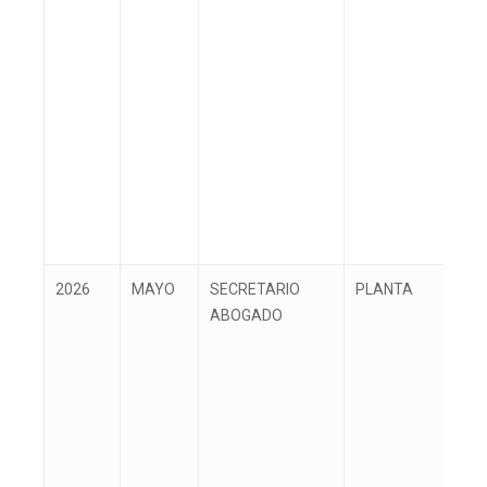
2026
MAYO
SECRETARIO
PLANTA
ABOGADO