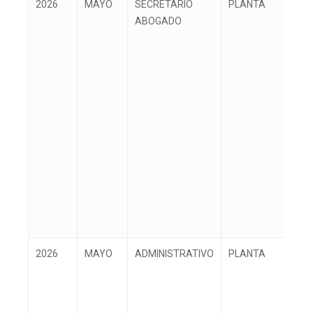
2026
MAYO
SECRETARIO
PLANTA
ABOGADO
2026
MAYO
ADMINISTRATIVO
PLANTA