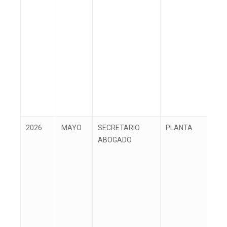
Inicio
TTA
2026
MAYO
SECRETARIO
PLANTA
ABOGADO
Qué y cómo reclam
Qué es TTA
Estadísticas TTA
Actividad TTA
Qué reclamar
TTA Transparente
Procedimientos y Plazo
Tribunales por Reg
Normativa
Reclamación
Solicitud de acceso a la
Jurisprudencia
Noticias
Zona Norte
información
Cómo presentar un recl
Sentencias Definitivas
TTA de la Región de A
Zona Centro