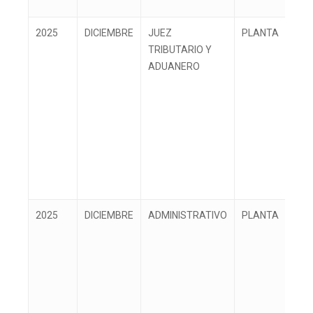
2025
DICIEMBRE
JUEZ
PLANTA
TRIBUTARIO Y
ADUANERO
2025
DICIEMBRE
ADMINISTRATIVO
PLANTA