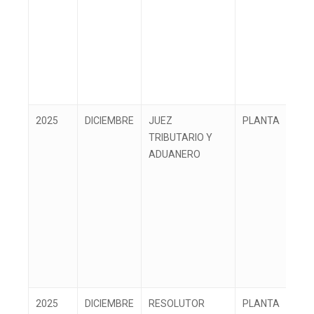
2025
DICIEMBRE
JUEZ
PLANTA
TRIBUTARIO Y
ADUANERO
2025
DICIEMBRE
RESOLUTOR
PLANTA