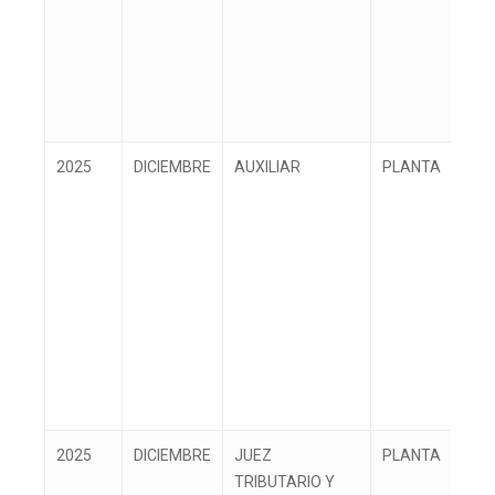
2025
DICIEMBRE
AUXILIAR
PLANTA
2025
DICIEMBRE
JUEZ
PLANTA
TRIBUTARIO Y