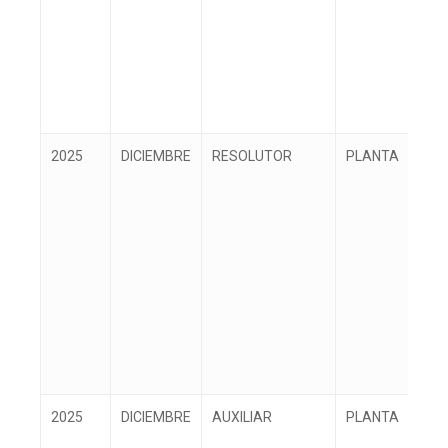
2025
DICIEMBRE
RESOLUTOR
PLANTA
2025
DICIEMBRE
AUXILIAR
PLANTA