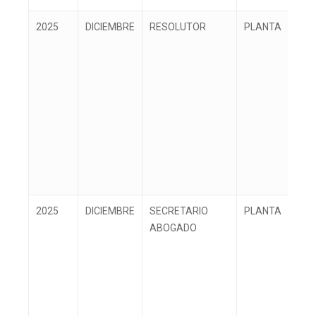
2025
DICIEMBRE
RESOLUTOR
PLANTA
2025
DICIEMBRE
SECRETARIO
PLANTA
ABOGADO