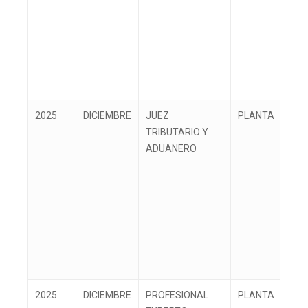
2025
DICIEMBRE
JUEZ
PLANTA
TRIBUTARIO Y
ADUANERO
2025
DICIEMBRE
PROFESIONAL
PLANTA