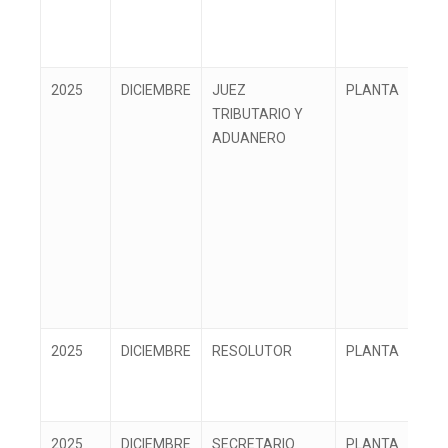
2025
DICIEMBRE
JUEZ
PLANTA
TRIBUTARIO Y
ADUANERO
Inicio
TTA
Qué y cómo reclam
Qué es TTA
Estadísticas TTA
Actividad TTA
Qué reclamar
2025
DICIEMBRE
RESOLUTOR
PLANTA
TTA Transparente
Procedimientos y Plazo
Tribunales por Reg
Normativa
Reclamación
Solicitud de acceso a la
Jurisprudencia
Noticias
Zona Norte
información
Cómo presentar un recl
Sentencias Definitivas
TTA de la Región de A
2025
DICIEMBRE
SECRETARIO
PLANTA
Zona Centro