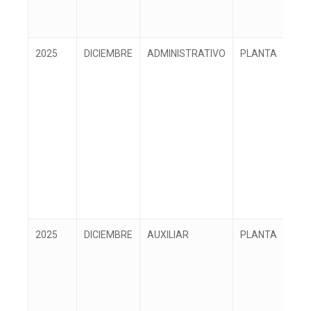
2025
DICIEMBRE
ADMINISTRATIVO
PLANTA
2025
DICIEMBRE
AUXILIAR
PLANTA