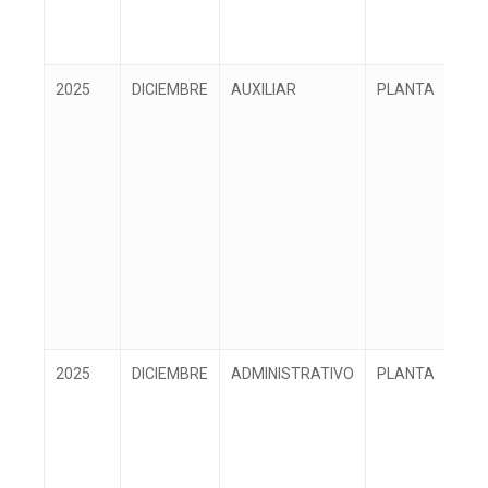
2025
DICIEMBRE
AUXILIAR
PLANTA
2025
DICIEMBRE
ADMINISTRATIVO
PLANTA