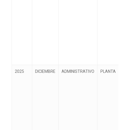
2025
DICIEMBRE
ADMINISTRATIVO
PLANTA