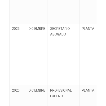
2025
DICIEMBRE
SECRETARIO
PLANTA
ABOGADO
2025
DICIEMBRE
PROFESIONAL
PLANTA
EXPERTO