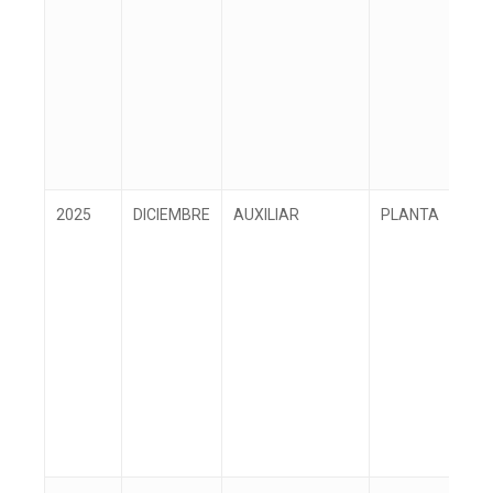
2025
DICIEMBRE
AUXILIAR
PLANTA