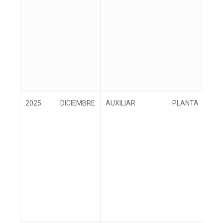
2025
DICIEMBRE
AUXILIAR
PLANTA