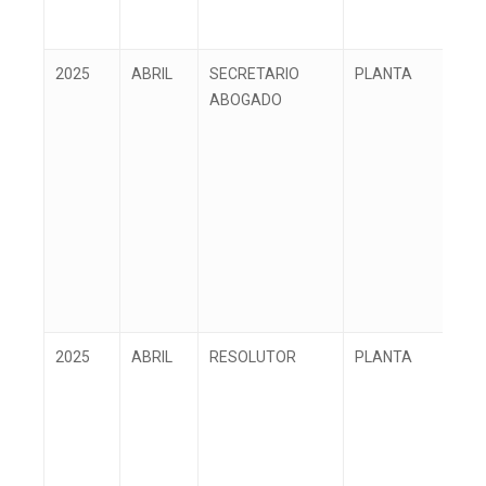
2025
ABRIL
SECRETARIO
PLANTA
ABOGADO
2025
ABRIL
RESOLUTOR
PLANTA