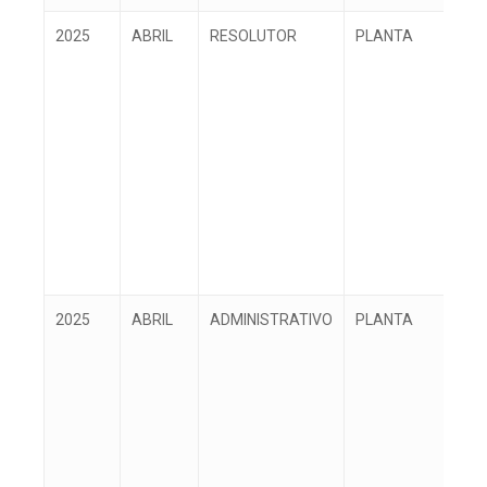
2025
ABRIL
RESOLUTOR
PLANTA
2025
ABRIL
ADMINISTRATIVO
PLANTA