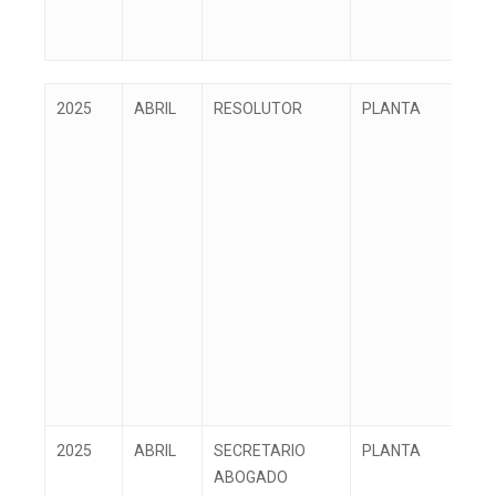
Año
Mes
Estamento
Tipo
2025
ABRIL
RESOLUTOR
PLANTA
personal
2025
ABRIL
SECRETARIO
PLANTA
ABOGADO