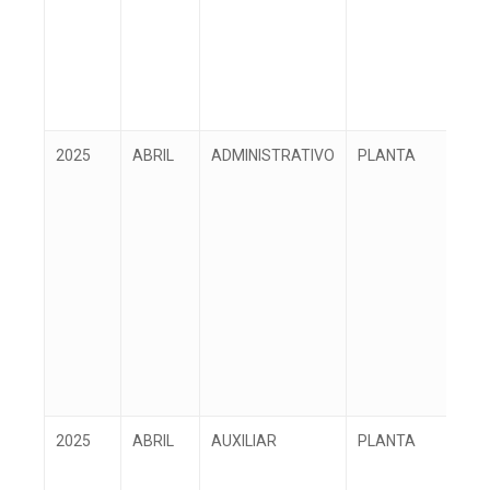
2025
ABRIL
ADMINISTRATIVO
PLANTA
2025
ABRIL
AUXILIAR
PLANTA