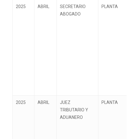
2025
ABRIL
SECRETARIO
PLANTA
ABOGADO
2025
ABRIL
JUEZ
PLANTA
TRIBUTARIO Y
ADUANERO