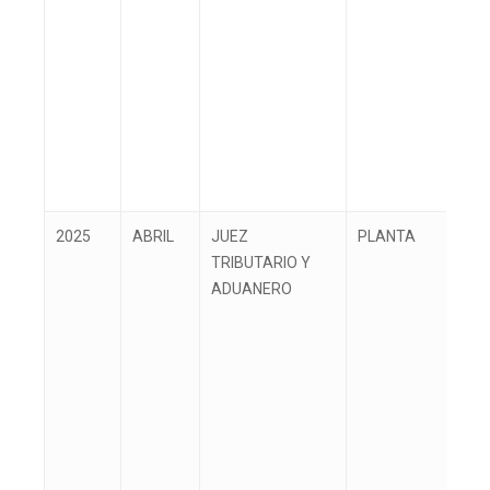
2025
ABRIL
JUEZ
PLANTA
TRIBUTARIO Y
ADUANERO