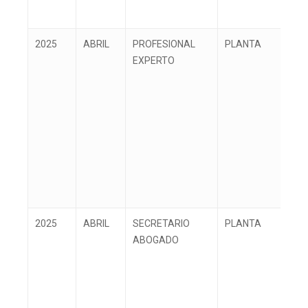
2025
ABRIL
PROFESIONAL
PLANTA
C
EXPERTO
2025
ABRIL
SECRETARIO
PLANTA
C
ABOGADO