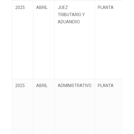
2025
ABRIL
JUEZ
PLANTA
TRIBUTARIO Y
ADUANERO
2025
ABRIL
ADMINISTRATIVO
PLANTA
D