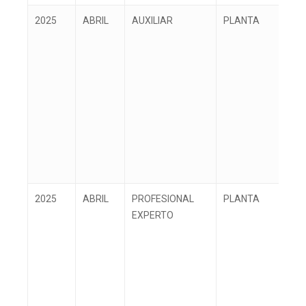
2025
ABRIL
AUXILIAR
PLANTA
2025
ABRIL
PROFESIONAL
PLANTA
EXPERTO