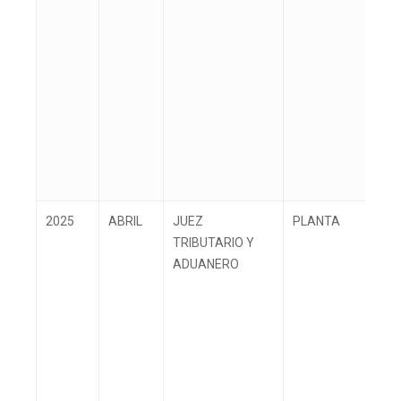
2025
ABRIL
JUEZ
PLANTA
F
TRIBUTARIO Y
ADUANERO