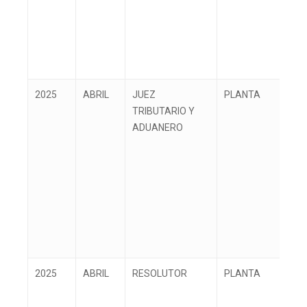
2025
ABRIL
JUEZ
PLANTA
C
TRIBUTARIO Y
ADUANERO
Inicio
TTA
Qué y cómo reclam
Qué es TTA
Estadísticas TTA
Actividad TTA
Qué reclamar
TTA Transparente
Procedimientos y Plazo
Tribunales por Reg
Normativa
Reclamación
Solicitud de acceso a la
2025
ABRIL
RESOLUTOR
PLANTA
Jurisprudencia
Noticias
Zona Norte
información
Cómo presentar un recl
Sentencias Definitivas
TTA de la Región de A
Zona Centro