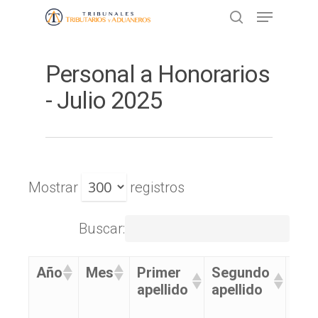
Personal a Honorarios
Presione ENTER para buscar o ESC
para cerrar
- Julio 2025
Mostrar
registros
Buscar:
Año
Mes
Primer
Segundo
No
apellido
apellido