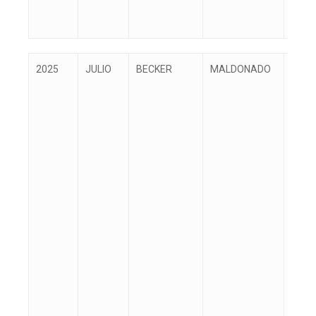
Año
Mes
Primer
Segundo
No
2025
JULIO
BECKER
MALDONADO
DAVI
apellido
apellido